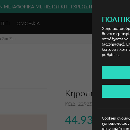
 ΜΕΤΑΦΟΡΙΚΑ ΜΕ ΠΙΣΤΩΤΙΚΗ Ή ΧΡΕΩΣΤΙΚΗ ΚΑΡΤΑ, PAYPAL
ΠΟΛΙΤΙΚ
ΣΠΙΤΙ
ΟΜΟΡΦΙΑ
ΕΙΣΟΔΟΣ 
Χρησιμοποιούμε
δυνατή εμπειρί
 Zsa Zsu
αποδέχεστε να 
διαφήμισης). Ε
λειτουργικότητ
ρυθμίσεις.
Κηροπήγιο Zsa Z
ΚΩΔ: 229ZSU1124
44.93€
Cookies ονομάζ
χρησιμοποιούντ
στην καλύτερη 