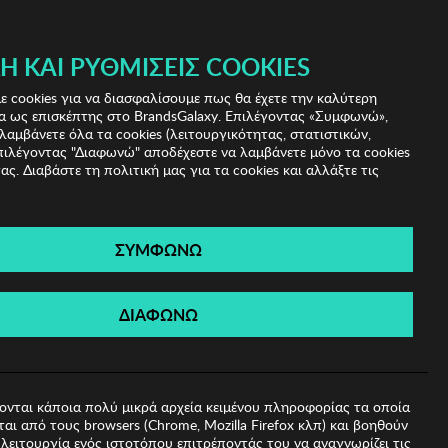
 & IRIS!
Ή ΚΑΙ ΡΥΘΜΊΣΕΙΣ COOKIES
(0)
- ΕΓΓΡΑΦΗ
ΤΟ ΚΑΛΑΘΙ ΜΟΥ
 cookies για να διασφαλίσουμε πως θα έχετε την καλύτερη
α ως επισκέπτης στο BrandsGalaxy. Επιλέγοντας «Συμφωνώ»,
λαμβάνετε όλα τα cookies (λειτουργικότητας, στατιστικών,
πιλέγοντας "Διαφωνώ" αποδέχεστε να λαμβάνετε μόνο τα cookies
ας. Διαβάστε τη πολιτική μας για τα cookies και αλλάξτε τις
ΣΥΜΦΩΝΩ
sa Zsu
ΔΙΑΦΩΝΩ
ονται κάποια πολύ μικρά αρχεία κειμένου πληροφορίας τα οποία
αι από τους browsers (Chrome, Mozilla Firefox κλπ) και βοηθούν
λειτουργία ενός ιστοτόπου επιτρέποντάς του να αναγνωρίζει τις