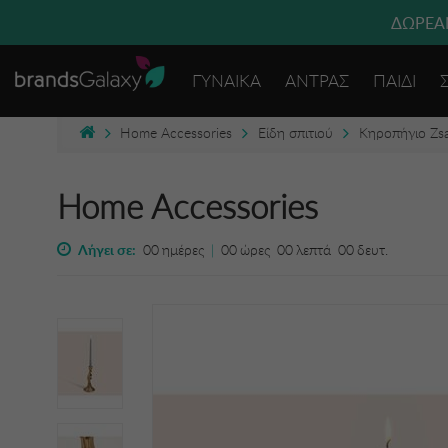
ΔΩΡΕΑΝ
ΓΥΝΑΙΚΑ
ΑΝΤΡΑΣ
ΠΑΙΔΙ
Home Accessories
Είδη σπιτιού
Κηροπήγιο Zsa
Home Accessories
Λήγει σε:
00
ημέρες
|
00
ώρες
00
λεπτά
00
δευτ.