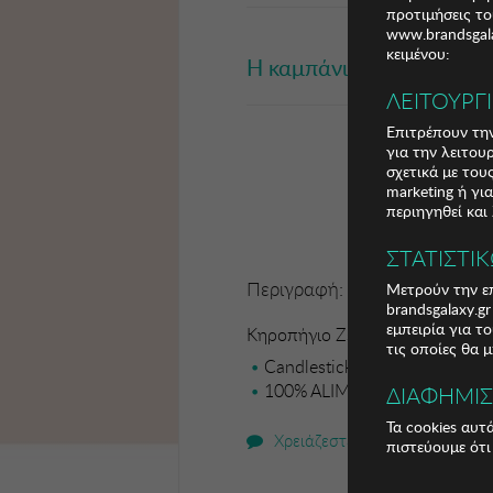
προτιμήσεις το
www.brandsgala
κειμένου:
Η καμπάνια έχει λήξει
ΛΕΙΤΟΥΡΓ
Επιτρέπουν την
για την λειτου
σχετικά με το
marketing ή γι
περιηγηθεί και
ΣΤΑΤΙΣΤΙ
Περιγραφή:
Μετρούν την επ
brandsgalaxy.g
εμπειρία για τ
Κηροπήγιο Zsa Zsa Zsu
τις οποίες θα 
Candlestick
100% ALIMINIUM
ΔΙΑΦΗΜΙ
Τα cookies αυτ
Χρειάζεστε βοήθεια;
πιστεύουμε ότι