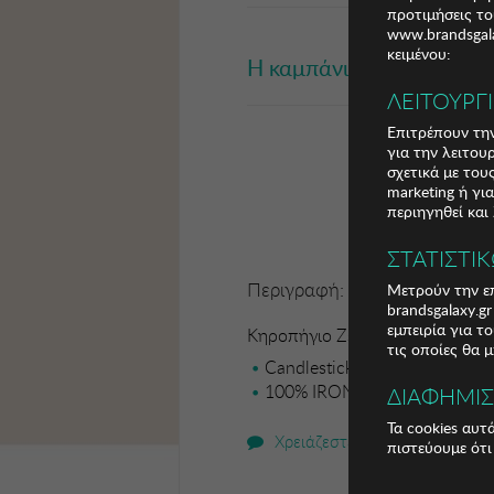
προτιμήσεις το
www.brandsgala
κειμένου:
Η καμπάνια έχει λήξει
ΛΕΙΤΟΥΡΓ
Επιτρέπουν την
για την λειτου
σχετικά με το
marketing ή γι
περιηγηθεί και
ΣΤΑΤΙΣΤΙ
Περιγραφή:
Μετρούν την επ
brandsgalaxy.g
εμπειρία για τ
Κηροπήγιο Zsa Zsa Zsu
τις οποίες θα 
Candlestick
100% IRON
ΔΙΑΦΗΜΙ
Τα cookies αυτ
Χρειάζεστε βοήθεια;
πιστεύουμε ότι