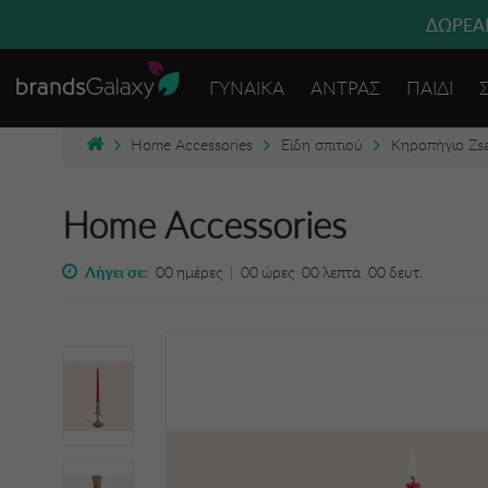
ΔΩΡΕΑΝ
ΓΥΝΑΙΚΑ
ΑΝΤΡΑΣ
ΠΑΙΔΙ
Home Accessories
Είδη σπιτιού
Κηροπήγιο Zsa
Home Accessories
Λήγει σε:
00
ημέρες
|
00
ώρες
00
λεπτά
00
δευτ.