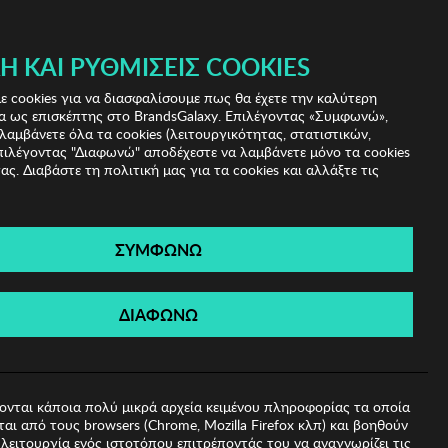
 & IRIS!
Ή ΚΑΙ ΡΥΘΜΊΣΕΙΣ COOKIES
(0)
- ΕΓΓΡΑΦΗ
ΤΟ ΚΑΛΑΘΙ ΜΟΥ
 cookies για να διασφαλίσουμε πως θα έχετε την καλύτερη
α ως επισκέπτης στο BrandsGalaxy. Επιλέγοντας «Συμφωνώ»,
λαμβάνετε όλα τα cookies (λειτουργικότητας, στατιστικών,
πιλέγοντας "Διαφωνώ" αποδέχεστε να λαμβάνετε μόνο τα cookies
ας. Διαβάστε τη πολιτική μας για τα cookies και αλλάξτε τις
ΣΥΜΦΩΝΩ
sa Zsu
ΔΙΑΦΩΝΩ
ονται κάποια πολύ μικρά αρχεία κειμένου πληροφορίας τα οποία
αι από τους browsers (Chrome, Mozilla Firefox κλπ) και βοηθούν
λειτουργία ενός ιστοτόπου επιτρέποντάς του να αναγνωρίζει τις