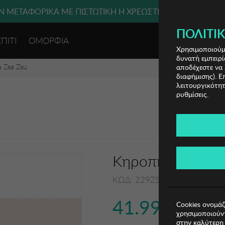
 ΜΕΤΑΦΟΡΙΚΑ ΜΕ ΠΙΣΤΩΤΙΚΗ Ή ΧΡΕΩΣΤΙΚΗ ΚΑΡΤΑ, PAYPAL
ΠΟΛΙΤΙΚ
ΣΠΙΤΙ
ΟΜΟΡΦΙΑ
ΕΙΣΟΔΟΣ 
Χρησιμοποιούμε
δυνατή εμπειρί
 Zsa Zsu
αποδέχεστε να 
διαφήμισης). Ε
λειτουργικότητ
ρυθμίσεις.
Κηροπήγιο Zsa Z
ΚΩΔ: 229ZSU1121
41.99€
Cookies ονομάζ
χρησιμοποιούντ
στην καλύτερη 