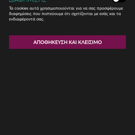
Τα cookies αυτά χρησιμοποιούνται για να σας προσφέρουμε
διαφημίσεις που πιστεύουμε ότι σχετίζονται με εσάς και τα
ενδιαφέροντά σας.
Share:
Κηροπήγιο Zsa Zsa Zsu
ΑΠΟΘΉΚΕΥΣΗ ΚΑΙ ΚΛΕΊΣΙΜΟ
ΚΩΔ: 229ZSU1116
35.33€
Η καμπάνια έχει λήξει
Περιγραφή: