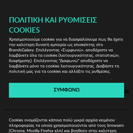
ΔΩΡΕΑΝ ΜΕΤΑΦΟΡΙΚΑ ΜΕ ΠΙΣΤΩΤΙΚΗ Ή ΧΡΕΩΣΤΙΚΗ ΚΑΡΤΑ, PAYPAL & IRIS!
ΔΩΡΕΑΝ ΜΕΤΑΦΟΡΙΚΑ ΜΕ ΑΓΟΡΕΣ ΑΠΌ 49€ ΚΑΙ ΆΝΩ!
ΠΟΛΙΤΙΚΉ ΚΑΙ ΡΥΘΜΊΣΕΙΣ
COOKIES
Χρησιμοποιούμε cookies για να διασφαλίσουμε πως θα έχετε
Home Accessories
Είδη σπιτιού
Κηροπήγιο Zsa Zsa
την καλύτερη δυνατή εμπειρία ως επισκέπτης στο
Zsu
BrandsGalaxy. Επιλέγοντας «Συμφωνώ», αποδέχεστε να
λαμβάνετε όλα τα cookies (λειτουργικότητας, στατιστικών,
διαφήμισης). Επιλέγοντας "Διαφωνώ" αποδέχεστε να
λαμβάνετε μόνο τα cookies λειτουργικότητας. Διαβάστε τη
Home Accessories
πολιτική μας για τα cookies και αλλάξτε τις ρυθμίσεις.
Λήγει σε:
00
ημέρες
|
00
ώρες
00
λεπτά
00
δευτ.
ΣΥΜΦΩΝΩ
ΔΙ
Cookies ονομάζονται κάποια πολύ μικρά αρχεία κειμένου
πληροφορίας τα οποία χρησιμοποιούνται από τους browsers
(Chrome, Mozilla Firefox κλπ) και βοηθούν στην καλύτερη