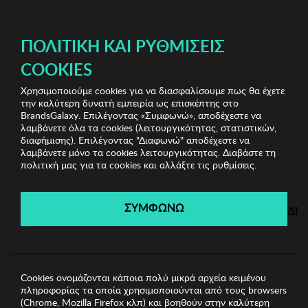
ΔΩΡΕΑΝ ΜΕΤΑΦΟΡΙΚΑ ΜΕ ΠΙΣΤΩΤΙΚΗ Ή ΧΡΕΩΣΤΙΚΗ ΚΑΡΤΑ, PAYPAL & IRIS!
ΠΟΛΙΤΙΚΉ ΚΑΙ ΡΥΘΜΊΣΕΙΣ
COOKIES
Χρησιμοποιούμε cookies για να διασφαλίσουμε πως θα έχετε
Home Accessories
Είδη σπιτιού
Κηροπήγιο Zsa Zsa
την καλύτερη δυνατή εμπειρία ως επισκέπτης στο
Zsu
BrandsGalaxy. Επιλέγοντας «Συμφωνώ», αποδέχεστε να
λαμβάνετε όλα τα cookies (λειτουργικότητας, στατιστικών,
διαφήμισης). Επιλέγοντας "Διαφωνώ" αποδέχεστε να
λαμβάνετε μόνο τα cookies λειτουργικότητας. Διαβάστε τη
Home Accessories
πολιτική μας για τα cookies και αλλάξτε τις ρυθμίσεις.
Λήγει σε:
00
ημέρες
|
00
ώρες
00
λεπτά
00
δευτ.
ΣΥΜΦΩΝΩ
ΔΙ
Cookies ονομάζονται κάποια πολύ μικρά αρχεία κειμένου
πληροφορίας τα οποία χρησιμοποιούνται από τους browsers
(Chrome, Mozilla Firefox κλπ) και βοηθούν στην καλύτερη