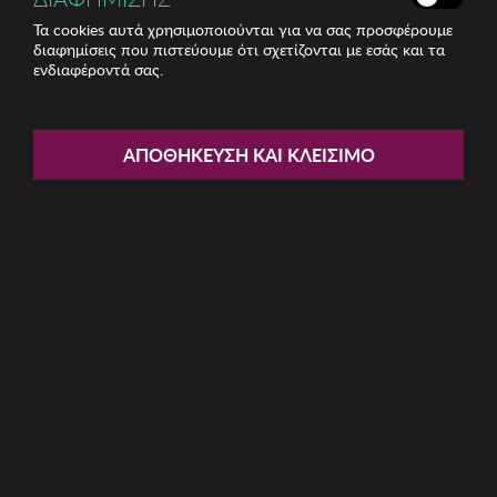
Τα cookies αυτά χρησιμοποιούνται για να σας προσφέρουμε
διαφημίσεις που πιστεύουμε ότι σχετίζονται με εσάς και τα
ενδιαφέροντά σας.
Share:
Κηροπήγιο Zsa Zsa Zsu
ΑΠΟΘΉΚΕΥΣΗ ΚΑΙ ΚΛΕΊΣΙΜΟ
ΚΩΔ: 229ZSU1109
28.31€
Η καμπάνια έχει λήξει
Περιγραφή: