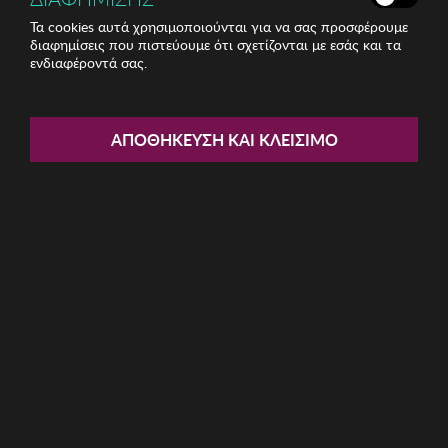
Τα cookies αυτά χρησιμοποιούνται για να σας προσφέρουμε
διαφημίσεις που πιστεύουμε ότι σχετίζονται με εσάς και τα
ενδιαφέροντά σας.
Share:
Γυναικείο Σουτιέν Playtex
ΑΠΟΘΉΚΕΥΣΗ ΚΑΙ ΚΛΕΊΣΙΜΟ
ΚΩΔ: P0DC8-NEGRO006
41.87€
Μέγεθος:
100B
100C
105B
105C
110C
90B
90C
95C