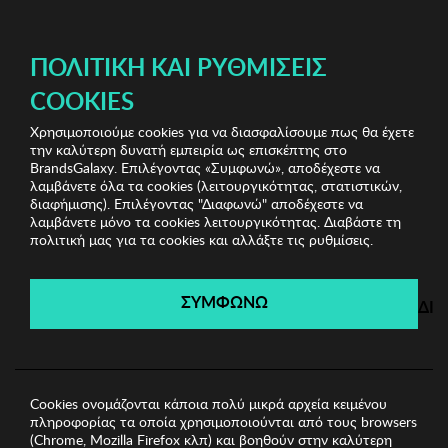
ΔΩΡΕΑΝ ΜΕΤΑΦΟΡΙΚΑ ΜΕ ΑΓΟΡΕΣ ΑΠΌ 49€ ΚΑΙ ΆΝΩ!
ΠΟΛΙΤΙΚΉ ΚΑΙ ΡΥΘΜΊΣΕΙΣ
COOKIES
Χρησιμοποιούμε cookies για να διασφαλίσουμε πως θα έχετε
Fila & More Underwear
Γυναικεία Εσώρουχα
την καλύτερη δυνατή εμπειρία ως επισκέπτης στο
Γυναικείο Σουτιέν Playtex
BrandsGalaxy. Επιλέγοντας «Συμφωνώ», αποδέχεστε να
λαμβάνετε όλα τα cookies (λειτουργικότητας, στατιστικών,
διαφήμισης). Επιλέγοντας "Διαφωνώ" αποδέχεστε να
λαμβάνετε μόνο τα cookies λειτουργικότητας. Διαβάστε τη
Fila & More Underwear
πολιτική μας για τα cookies και αλλάξτε τις ρυθμίσεις.
Λήγει σε:
00
ημέρες
|
00
ώρες
00
λεπτά
00
δευτ.
ΣΥΜΦΩΝΩ
ΔΙ
Cookies ονομάζονται κάποια πολύ μικρά αρχεία κειμένου
πληροφορίας τα οποία χρησιμοποιούνται από τους browsers
(Chrome, Mozilla Firefox κλπ) και βοηθούν στην καλύτερη