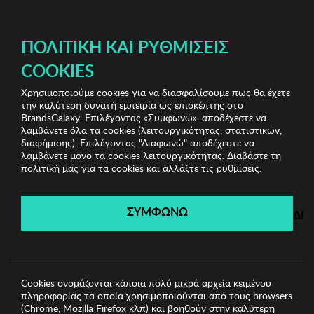
ΔΩΡΕΑΝ ΜΕΤΑΦΟΡΙΚΑ ΜΕ ΠΙΣΤΩΤΙΚΗ Ή ΧΡΕΩΣΤΙΚΗ ΚΑΡΤΑ, PAYPAL & IRIS!
ΠΟΛΙΤΙΚΉ ΚΑΙ ΡΥΘΜΊΣΕΙΣ
COOKIES
Χρησιμοποιούμε cookies για να διασφαλίσουμε πως θα έχετε
Fila & More Underwear
Γυναικεία Εσώρουχα
την καλύτερη δυνατή εμπειρία ως επισκέπτης στο
Γυναικεία Κάλτσα Donna BC
BrandsGalaxy. Επιλέγοντας «Συμφωνώ», αποδέχεστε να
λαμβάνετε όλα τα cookies (λειτουργικότητας, στατιστικών,
διαφήμισης). Επιλέγοντας "Διαφωνώ" αποδέχεστε να
λαμβάνετε μόνο τα cookies λειτουργικότητας. Διαβάστε τη
Fila & More Underwear
πολιτική μας για τα cookies και αλλάξτε τις ρυθμίσεις.
Λήγει σε:
00
ημέρες
|
00
ώρες
00
λεπτά
00
δευτ.
ΣΥΜΦΩΝΩ
ΔΙ
Cookies ονομάζονται κάποια πολύ μικρά αρχεία κειμένου
πληροφορίας τα οποία χρησιμοποιούνται από τους browsers
(Chrome, Mozilla Firefox κλπ) και βοηθούν στην καλύτερη