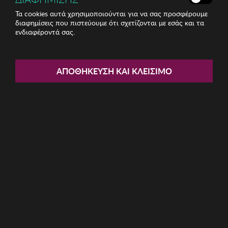
Τα cookies αυτά χρησιμοποιούνται για να σας προσφέρουμε
διαφημίσεις που πιστεύουμε ότι σχετίζονται με εσάς και τα
ενδιαφέροντά σας.
Share:
Γυναικεία Κάλτσα Donna BC
ΑΠΟΘΉΚΕΥΣΗ ΚΑΙ ΚΛΕΊΣΙΜΟ
ΚΩΔ: FLORENCE40-NOISETTE003
5.63€
Μέγεθος:
OS