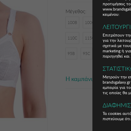
προτιμήσεις το
www.brandsgala
Μέγεθος:
κειμένου:
100B
100C
105B
105C
ΛΕΙΤΟΥΡΓ
Επιτρέπουν την
110C
115C
90B
90C
για την λειτου
σχετικά με το
marketing ή γι
95B
95C
περιηγηθεί και
ΣΤΑΤΙΣΤΙ
Μετρούν την επ
Η καμπάνια έχει λήξει
brandsgalaxy.g
εμπειρία για τ
τις οποίες θα 
ΔΙΑΦΗΜΙ
Τα cookies αυτ
πιστεύουμε ότι