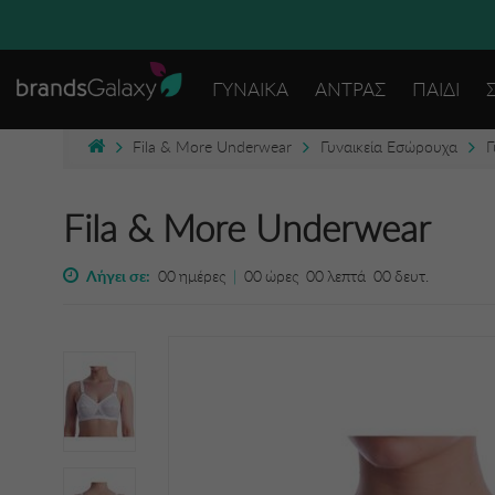
ΓΥΝΑΙΚΑ
ΑΝΤΡΑΣ
ΠΑΙΔΙ
Fila & More Underwear
Γυναικεία Εσώρουχα
Γ
Fila & More Underwear
Λήγει σε:
00
ημέρες
|
00
ώρες
00
λεπτά
00
δευτ.