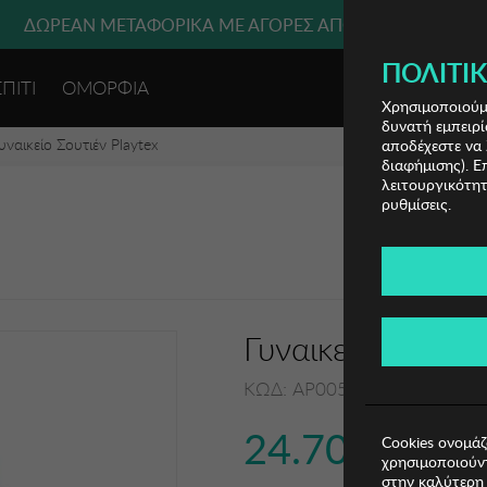
ΔΩΡΕΑΝ ΜΕΤΑΦΟΡΙΚΑ ΜΕ ΑΓΟΡΕΣ ΑΠΌ 49€ ΚΑΙ ΆΝΩ!
ΠΟΛΙΤΙΚ
ΣΠΙΤΙ
ΟΜΟΡΦΙΑ
ΕΙΣΟΔΟΣ 
Χρησιμοποιούμε
δυνατή εμπειρί
υναικείο Σουτιέν Playtex
αποδέχεστε να 
διαφήμισης). Ε
λειτουργικότητ
ρυθμίσεις.
Γυναικείο Σουτιέν
ΚΩΔ: AP00556-BLANCO001
24.70€
Cookies ονομάζ
χρησιμοποιούντ
στην καλύτερη 