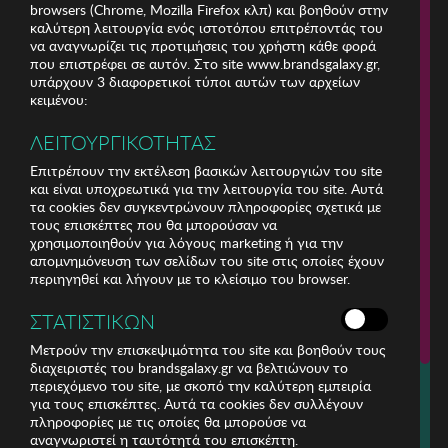
browsers (Chrome, Mozilla Firefox κλπ) και βοηθούν στην
καλύτερη λειτουργία ενός ιστοτόπου επιτρέποντάς του
να αναγνωρίζει τις προτιμήσεις του χρήστη κάθε φορά
που επιστρέφει σε αυτόν. Στο site www.brandsgalaxy.gr,
υπάρχουν 3 διαφορετικοί τύποι αυτών των αρχείων
κειμένου:
ΛΕΙΤΟΥΡΓΙΚΟΤΗΤΑΣ
Επιτρέπουν την εκτέλεση βασικών λειτουργιών του site
και είναι υποχρεωτικά για την λειτουργία του site. Αυτά
τα cookies δεν συγκεντρώνουν πληροφορίες σχετικά με
τους επισκέπτες που θα μπορούσαν να
χρησιμοποιηθούν για λόγους marketing ή για την
απομνημόνευση των σελίδων του site στις οποίες έχουν
περιηγηθεί και λήγουν με το κλείσιμο του browser.
ΕΤΑΙΡΕΙΑ
ΣΤΑΤΙΣΤΙΚΩΝ
ΕΞΥΠΗΡΕΤΗΣΗ ΠΕΛΑΤΩΝ
Μετρούν την επισκεψιμότητα του site και βοηθούν τους
διαχειριστές του brandsgalaxy.gr να βελτιώνουν το
περιεχόμενο του site, με σκοπό την καλύτερη εμπειρία
Για τηλεφωνικές παραγγελίες καλέστε
για τους επισκέπτες. Αυτά τα cookies δεν συλλέγουν
211 18 94 400
πληροφορίες με τις οποίες θα μπορούσε να
(Δευτέρα έως Παρασκευή 9:30 - 14:30 & 24ώρες Φωνητική Πύλη)
αναγνωριστεί η ταυτότητά του επισκέπτη.