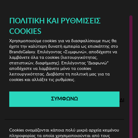
ΔΩΡΕΑΝ ΜΕΤΑΦΟΡΙΚΑ ΜΕ ΑΓΟΡΕΣ ΑΠΌ 49€ ΚΑΙ ΆΝΩ!
ΠΟΛΙΤΙΚΉ ΚΑΙ ΡΥΘΜΊΣΕΙΣ
COOKIES
Χρησιμοποιούμε cookies για να διασφαλίσουμε πως θα
Fashion Bazaar Vol.1
έχετε την καλύτερη δυνατή εμπειρία ως επισκέπτης στο
BrandsGalaxy. Επιλέγοντας «Συμφωνώ», αποδέχεστε να
λαμβάνετε όλα τα cookies (λειτουργικότητας,
Fashion Bazaar Vol.1
στατιστικών, διαφήμισης). Επιλέγοντας "Διαφωνώ"
αποδέχεστε να λαμβάνετε μόνο τα cookies
λειτουργικότητας. Διαβάστε τη πολιτική μας για τα
Λήγει σε:
00
ημέρες
|
00
ώρες
00
λεπτά
00
δευτ.
cookies και αλλάξτε τις ρυθμίσεις.
Filters
ΣΥΜΦΩΝΩ
ΔΙΑΦΩ
Η καμπάνια έχει λήξει.
Δείτε τις προσφορές μας από τις διαθέσιμες
καμπάνιες!
Cookies ονομάζονται κάποια πολύ μικρά αρχεία κειμένου
πληροφορίας τα οποία χρησιμοποιούνται από τους