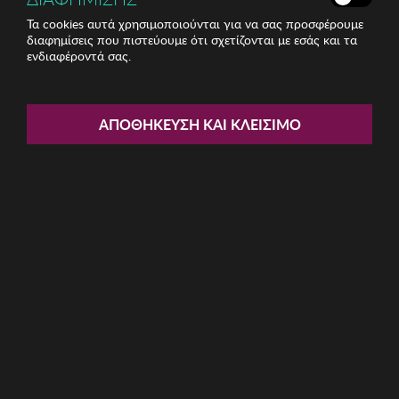
Τα cookies αυτά χρησιμοποιούνται για να σας προσφέρουμε
διαφημίσεις που πιστεύουμε ότι σχετίζονται με εσάς και τα
ενδιαφέροντά σας.
Share:
Γυναικείο Στρίνγκ Selene
ΑΠΟΘΉΚΕΥΣΗ ΚΑΙ ΚΛΕΊΣΙΜΟ
ΚΩΔ: TG601-MARRON003
9.35€
Μέγεθος:
M