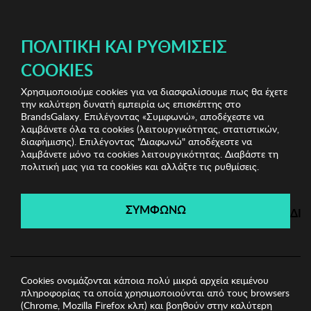
ΔΩΡΕΑΝ ΜΕΤΑΦΟΡΙΚΑ ΜΕ ΑΓΟΡΕΣ ΑΠΌ 49€ ΚΑΙ ΆΝΩ!
ΠΟΛΙΤΙΚΉ ΚΑΙ ΡΥΘΜΊΣΕΙΣ
COOKIES
Χρησιμοποιούμε cookies για να διασφαλίσουμε πως θα έχετε
Branded Underwear
Γυναικεία Εσώρουχα
Γυναικείο
την καλύτερη δυνατή εμπειρία ως επισκέπτης στο
Στρίνγκ Selene
BrandsGalaxy. Επιλέγοντας «Συμφωνώ», αποδέχεστε να
λαμβάνετε όλα τα cookies (λειτουργικότητας, στατιστικών,
διαφήμισης). Επιλέγοντας "Διαφωνώ" αποδέχεστε να
λαμβάνετε μόνο τα cookies λειτουργικότητας. Διαβάστε τη
Branded Underwear
πολιτική μας για τα cookies και αλλάξτε τις ρυθμίσεις.
Λήγει σε:
00
ημέρες
|
00
ώρες
00
λεπτά
00
δευτ.
ΣΥΜΦΩΝΩ
ΔΙ
Cookies ονομάζονται κάποια πολύ μικρά αρχεία κειμένου
πληροφορίας τα οποία χρησιμοποιούνται από τους browsers
(Chrome, Mozilla Firefox κλπ) και βοηθούν στην καλύτερη