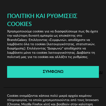
ΔΩΡΕΑΝ ΜΕΤΑΦΟΡΙΚΑ ΜΕ ΑΓΟΡΕΣ ΑΠΌ 49€ ΚΑΙ ΆΝΩ!
ΠΟΛΙΤΙΚΉ ΚΑΙ ΡΥΘΜΊΣΕΙΣ
COOKIES
Χρησιμοποιούμε cookies για να διασφαλίσουμε πως θα έχετε
Branded Underwear
Γυναικεία Εσώρουχα
Γυναικείο
την καλύτερη δυνατή εμπειρία ως επισκέπτης στο
Σλιπ Selene
BrandsGalaxy. Επιλέγοντας «Συμφωνώ», αποδέχεστε να
λαμβάνετε όλα τα cookies (λειτουργικότητας, στατιστικών,
διαφήμισης). Επιλέγοντας "Διαφωνώ" αποδέχεστε να
λαμβάνετε μόνο τα cookies λειτουργικότητας. Διαβάστε τη
Branded Underwear
πολιτική μας για τα cookies και αλλάξτε τις ρυθμίσεις.
Λήγει σε:
00
ημέρες
|
00
ώρες
00
λεπτά
00
δευτ.
ΣΥΜΦΩΝΩ
ΔΙ
Cookies ονομάζονται κάποια πολύ μικρά αρχεία κειμένου
πληροφορίας τα οποία χρησιμοποιούνται από τους browsers
(Chrome, Mozilla Firefox κλπ) και βοηθούν στην καλύτερη