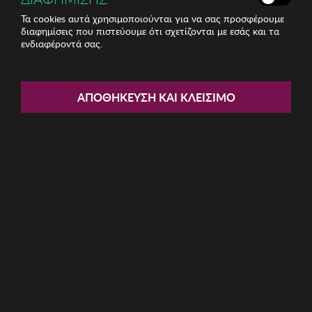
Τα cookies αυτά χρησιμοποιούνται για να σας προσφέρουμε
διαφημίσεις που πιστεύουμε ότι σχετίζονται με εσάς και τα
ενδιαφέροντά σας.
Share:
Γυναικείο Σλιπ Selene
ΑΠΟΘΉΚΕΥΣΗ ΚΑΙ ΚΛΕΊΣΙΜΟ
ΚΩΔ: BRS3114-MARINO034
11.26€
Μέγεθος:
L
XL
M
S