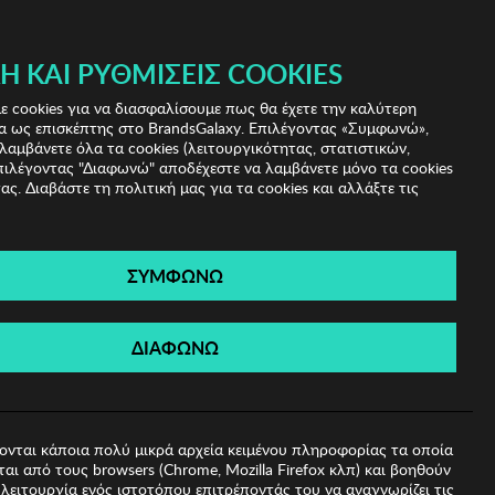
 & IRIS!
Ή ΚΑΙ ΡΥΘΜΊΣΕΙΣ COOKIES
(0)
- ΕΓΓΡΑΦΗ
ΤΟ ΚΑΛΑΘΙ ΜΟΥ
 cookies για να διασφαλίσουμε πως θα έχετε την καλύτερη
α ως επισκέπτης στο BrandsGalaxy. Επιλέγοντας «Συμφωνώ»,
λαμβάνετε όλα τα cookies (λειτουργικότητας, στατιστικών,
πιλέγοντας "Διαφωνώ" αποδέχεστε να λαμβάνετε μόνο τα cookies
ας. Διαβάστε τη πολιτική μας για τα cookies και αλλάξτε τις
ΣΥΜΦΩΝΩ
elene
ΔΙΑΦΩΝΩ
1
ονται κάποια πολύ μικρά αρχεία κειμένου πληροφορίας τα οποία
αι από τους browsers (Chrome, Mozilla Firefox κλπ) και βοηθούν
λειτουργία ενός ιστοτόπου επιτρέποντάς του να αναγνωρίζει τις