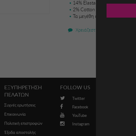
14% Elastane
2% Cotton
Τα μεγέθη είναι ευρωπαϊκά.
Χρειάζεστε βοήθεια;
ΕΞΥΠΗΡΕΤΗΣΗ
FOLLOW US
PROMO
ΠΕΛΑΤΩΝ
Twitter
Brands
Συχνές ερωτήσεις
Facebook
Επικοινωνία
YouTube
Πολιτική επιστροφών
Instagram
Έξοδα αποστολής