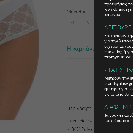
προτιμήσεις το
www.brandsgala
Μέγεθος:
κειμένου:
M
S
ΛΕΙΤΟΥΡΓ
Επιτρέπουν την
για την λειτου
σχετικά με το
Η καμπάνια έχει λήξει
marketing ή γι
περιηγηθεί και
ΣΤΑΤΙΣΤΙ
Μετρούν την επ
brandsgalaxy.g
εμπειρία για τ
τις οποίες θα 
ΔΙΑΦΗΜΙ
Περιγραφή:
Τα cookies αυτ
Γυναικείο Σλιπ Selene
πιστεύουμε ότι
84% Polyamide