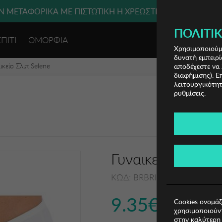
 ΜΕΤΑΦΟΡΙΚΑ ΜΕ ΠΙΣΤΩΤΙΚΗ Ή ΧΡΕΩΣΤΙΚΗ ΚΑΡΤΑ, PAYPAL
ΠΟΛΙΤΙΚ
ΣΠΙΤΙ
ΟΜΟΡΦΙΑ
ΕΙΣΟΔΟΣ 
Χρησιμοποιούμε
δυνατή εμπειρί
ικείο Σλιπ Selene
αποδέχεστε να 
διαφήμισης). Ε
λειτουργικότητ
ρυθμίσεις.
Γυναικείο Σλιπ S
ΚΩΔ: BRBRIGITTE-MARFIL06
9.35€
Cookies ονομάζ
χρησιμοποιούντ
στην καλύτερη 