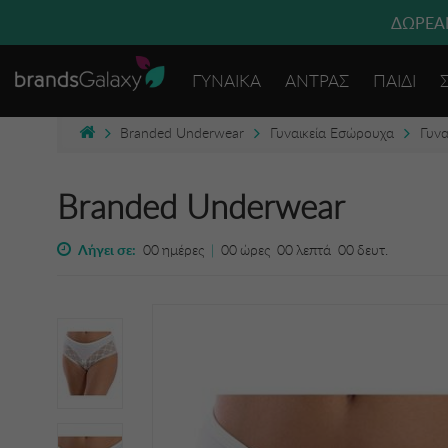
ΔΩΡΕΑΝ
ΓΥΝΑΙΚΑ
ΑΝΤΡΑΣ
ΠΑΙΔΙ
Branded Underwear
Γυναικεία Εσώρουχα
Γυνα
Branded Underwear
Λήγει σε:
00
ημέρες
|
00
ώρες
00
λεπτά
00
δευτ.