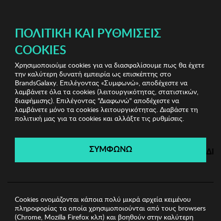
ΔΩΡΕΑΝ ΜΕΤΑΦΟΡΙΚΑ ΜΕ ΠΙΣΤΩΤΙΚΗ Ή ΧΡΕΩΣΤΙΚΗ ΚΑΡΤΑ, PAYPAL & IRIS!
ΠΟΛΙΤΙΚΉ ΚΑΙ ΡΥΘΜΊΣΕΙΣ
COOKIES
Χρησιμοποιούμε cookies για να διασφαλίσουμε πως θα έχετε
Branded Underwear
Γυναικεία Εσώρουχα
Γυναικείο
την καλύτερη δυνατή εμπειρία ως επισκέπτης στο
Σλιπ Selene
BrandsGalaxy. Επιλέγοντας «Συμφωνώ», αποδέχεστε να
λαμβάνετε όλα τα cookies (λειτουργικότητας, στατιστικών,
διαφήμισης). Επιλέγοντας "Διαφωνώ" αποδέχεστε να
λαμβάνετε μόνο τα cookies λειτουργικότητας. Διαβάστε τη
Branded Underwear
πολιτική μας για τα cookies και αλλάξτε τις ρυθμίσεις.
Λήγει σε:
00
ημέρες
|
00
ώρες
00
λεπτά
00
δευτ.
ΣΥΜΦΩΝΩ
ΔΙ
Cookies ονομάζονται κάποια πολύ μικρά αρχεία κειμένου
πληροφορίας τα οποία χρησιμοποιούνται από τους browsers
(Chrome, Mozilla Firefox κλπ) και βοηθούν στην καλύτερη