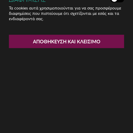
Τα cookies αυτά χρησιμοποιούνται για να σας προσφέρουμε
διαφημίσεις που πιστεύουμε ότι σχετίζονται με εσάς και τα
ενδιαφέροντά σας.
Share:
Γυναικείο Σλιπ Selene
ΑΠΟΘΉΚΕΥΣΗ ΚΑΙ ΚΛΕΊΣΙΜΟ
ΚΩΔ: BRALMUDENA-TIERRA015
9.35€
Μέγεθος:
L
M
S
XL