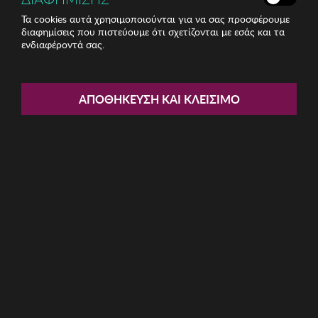
Τα cookies αυτά χρησιμοποιούνται για να σας προσφέρουμε
διαφημίσεις που πιστεύουμε ότι σχετίζονται με εσάς και τα
ενδιαφέροντά σας.
Share:
Γυναικείο Σλιπ Selene
ΑΠΟΘΉΚΕΥΣΗ ΚΑΙ ΚΛΕΊΣΙΜΟ
ΚΩΔ: BRALMUDENA-AZUL007
9.35€
Μέγεθος:
M
S
XL