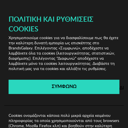
ΔΩΡΕΑΝ ΜΕΤΑΦΟΡΙΚΑ ΜΕ ΠΙΣΤΩΤΙΚΗ Ή ΧΡΕΩΣΤΙΚΗ ΚΑΡΤΑ, PAYPAL & IRIS!
ΠΟΛΙΤΙΚΉ ΚΑΙ ΡΥΘΜΊΣΕΙΣ
COOKIES
Χρησιμοποιούμε cookies για να διασφαλίσουμε πως θα έχετε
Branded Underwear
Γυναικεία Εσώρουχα
Γυναικείο
την καλύτερη δυνατή εμπειρία ως επισκέπτης στο
Σλιπ Selene
BrandsGalaxy. Επιλέγοντας «Συμφωνώ», αποδέχεστε να
λαμβάνετε όλα τα cookies (λειτουργικότητας, στατιστικών,
διαφήμισης). Επιλέγοντας "Διαφωνώ" αποδέχεστε να
λαμβάνετε μόνο τα cookies λειτουργικότητας. Διαβάστε τη
Branded Underwear
πολιτική μας για τα cookies και αλλάξτε τις ρυθμίσεις.
Λήγει σε:
00
ημέρες
|
00
ώρες
00
λεπτά
00
δευτ.
ΣΥΜΦΩΝΩ
ΔΙ
Cookies ονομάζονται κάποια πολύ μικρά αρχεία κειμένου
πληροφορίας τα οποία χρησιμοποιούνται από τους browsers
(Chrome, Mozilla Firefox κλπ) και βοηθούν στην καλύτερη