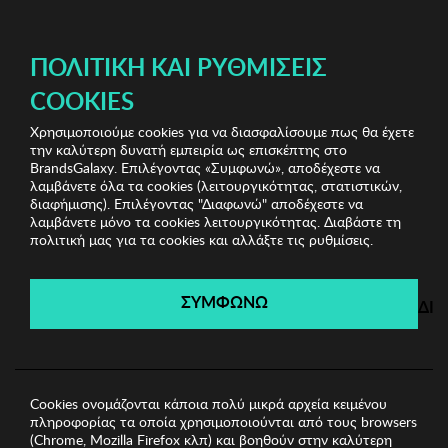
ΔΩΡΕΑΝ ΜΕΤΑΦΟΡΙΚΑ ΜΕ ΠΙΣΤΩΤΙΚΗ Ή ΧΡΕΩΣΤΙΚΗ ΚΑΡΤΑ, PAYPAL & IRIS!
ΔΩΡΕΑΝ ΜΕΤΑΦΟΡΙΚΑ ΜΕ ΑΓΟΡΕΣ ΑΠΌ 49€ ΚΑΙ ΆΝΩ!
ΠΟΛΙΤΙΚΉ ΚΑΙ ΡΥΘΜΊΣΕΙΣ
COOKIES
Χρησιμοποιούμε cookies για να διασφαλίσουμε πως θα έχετε
Branded Underwear
Γυναικεία Εσώρουχα
Γυναικείο
την καλύτερη δυνατή εμπειρία ως επισκέπτης στο
Σλιπ Selene
BrandsGalaxy. Επιλέγοντας «Συμφωνώ», αποδέχεστε να
λαμβάνετε όλα τα cookies (λειτουργικότητας, στατιστικών,
διαφήμισης). Επιλέγοντας "Διαφωνώ" αποδέχεστε να
λαμβάνετε μόνο τα cookies λειτουργικότητας. Διαβάστε τη
Branded Underwear
πολιτική μας για τα cookies και αλλάξτε τις ρυθμίσεις.
Λήγει σε:
00
ημέρες
|
00
ώρες
00
λεπτά
00
δευτ.
ΣΥΜΦΩΝΩ
ΔΙ
Cookies ονομάζονται κάποια πολύ μικρά αρχεία κειμένου
πληροφορίας τα οποία χρησιμοποιούνται από τους browsers
(Chrome, Mozilla Firefox κλπ) και βοηθούν στην καλύτερη