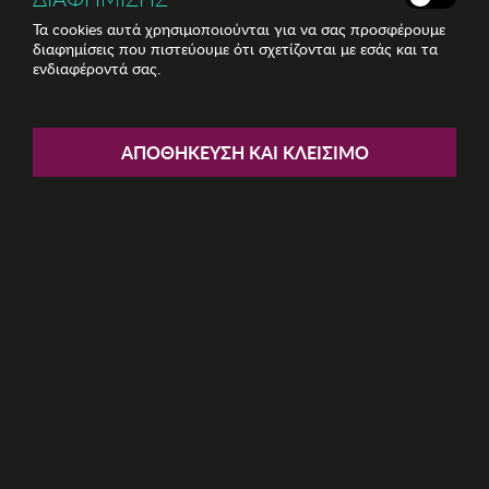
Τα cookies αυτά χρησιμοποιούνται για να σας προσφέρουμε
διαφημίσεις που πιστεύουμε ότι σχετίζονται με εσάς και τα
ενδιαφέροντά σας.
Share:
Γυναικείο Σλιπ Selene
ΑΠΟΘΉΚΕΥΣΗ ΚΑΙ ΚΛΕΊΣΙΜΟ
ΚΩΔ: BR600-MARRON003
11.26€
Μέγεθος:
M