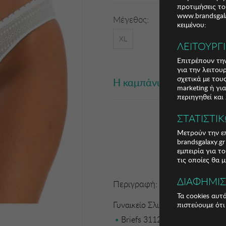
προτιμήσεις το
www.brandsgala
Μέγεθος:
κειμένου:
XL
ΛΕΙΤΟΥΡΓ
Επιτρέπουν την
για την λειτου
σχετικά με το
Η καμπάνια έχει λήξει
marketing ή γι
περιηγηθεί και
ΣΤΑΤΙΣΤΙ
Μετρούν την επ
brandsgalaxy.g
εμπειρία για τ
τις οποίες θα 
ΔΙΑΦΗΜΙ
Περιγραφή:
Τα cookies αυτ
Γυναικείο Σλιπ Selene
πιστεύουμε ότι
Briefs 3112 VIVIAN woman Sele