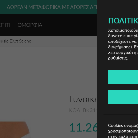
 ΜΕΤΑΦΟΡΙΚΑ ΜΕ ΠΙΣΤΩΤΙΚΗ Ή ΧΡΕΩΣΤΙΚΗ ΚΑΡΤΑ, PAYPAL
ΔΩΡΕΑΝ ΜΕΤΑΦΟΡΙΚΑ ΜΕ ΑΓΟΡΕΣ ΑΠΌ 49€ ΚΑΙ ΆΝΩ!
ΠΟΛΙΤΙΚ
ΣΠΙΤΙ
ΟΜΟΡΦΙΑ
ΕΙΣΟΔΟΣ 
Χρησιμοποιούμε
δυνατή εμπειρί
ικείο Σλιπ Selene
αποδέχεστε να 
διαφήμισης). Ε
λειτουργικότητ
ρυθμίσεις.
Γυναικείο Σλιπ S
ΚΩΔ: BK3112-MARFIL018
11.26€
Cookies ονομάζ
χρησιμοποιούντ
στην καλύτερη 