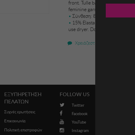
front. Tulle back so it doesnt m
feminine garment ideal for wome
Σύνθεση: 85% Polyamide
15% Elastane. Handwash. Temp
use dryer. Do not dry clean.
Χρειάζεστε βοήθεια;
ΕΞΥΠΗΡΕΤΗΣΗ
FOLLOW US
PROMO
ΠΕΛΑΤΩΝ
Twitter
Brands
Συχνές ερωτήσεις
Facebook
Επικοινωνία
YouTube
Πολιτική επιστροφών
Instagram