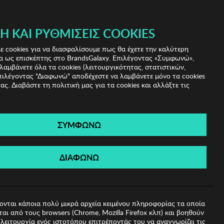
 & IRIS!
Ή ΚΑΙ ΡΥΘΜΊΣΕΙΣ COOKIES
(0)
- ΕΓΓΡΑΦΗ
ΤΟ ΚΑΛΑΘΙ ΜΟΥ
 cookies για να διασφαλίσουμε πως θα έχετε την καλύτερη
α ως επισκέπτης στο BrandsGalaxy. Επιλέγοντας «Συμφωνώ»,
λαμβάνετε όλα τα cookies (λειτουργικότητας, στατιστικών,
πιλέγοντας "Διαφωνώ" αποδέχεστε να λαμβάνετε μόνο τα cookies
ας. Διαβάστε τη πολιτική μας για τα cookies και αλλάξτε τις
ΣΥΜΦΩΝΩ
elene
ΔΙΑΦΩΝΩ
ονται κάποια πολύ μικρά αρχεία κειμένου πληροφορίας τα οποία
αι από τους browsers (Chrome, Mozilla Firefox κλπ) και βοηθούν
λειτουργία ενός ιστοτόπου επιτρέποντάς του να αναγνωρίζει τις