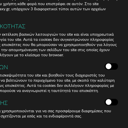
υ χρήστη κάθε φορά που επιστρέφει σε αυτόν. Στο site
xy.gr, υπάρχουν 3 διαφορετικοί τύποι αυτών των αρχείων
ΙΚΟΤΗΤΑΣ
 εκτέλεση βασικών λειτουργιών του site και είναι υποχρεωτικά
ργία του site. Αυτά τα cookies δεν συγκεντρώνουν πληροφορίες
υς επισκέπτες που θα μπορούσαν να χρησιμοποιηθούν για λόγους
α την απομνημόνευση των σελίδων του site στις οποίες έχουν
 λήγουν με το κλείσιμο του browser.
ΚΩΝ
ισκεψιμότητα του site και βοηθούν τους διαχειριστές του
r να βελτιώνουν το περιεχόμενο του site, με σκοπό την καλύτερη
ους επισκέπτες. Αυτά τα cookies δεν συλλέγουν πληροφορίες με
μπορούσε να αναγνωριστεί η ταυτότητά του επισκέπτη.
ΣΗΣ
ά χρησιμοποιούνται για να σας προσφέρουμε διαφημίσεις που
 σχετίζονται με εσάς και τα ενδιαφέροντά σας.
ne. Ivory color Thong Effect Bikini Panty. Crochet lace