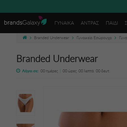
ΔΩΡΕΑΝ
ΓΥΝΑΙΚΑ
ΑΝΤΡΑΣ
ΠΑΙΔΙ
Branded Underwear
Γυναικεία Εσώρουχα
Γυνα
Branded Underwear
Λήγει σε:
00
ημέρες
|
00
ώρες
00
λεπτά
00
δευτ.