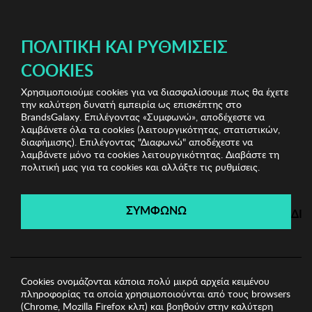
ΔΩΡΕΑΝ ΜΕΤΑΦΟΡΙΚΑ ΜΕ ΑΓΟΡΕΣ ΑΠΌ 49€ ΚΑΙ ΆΝΩ!
ΠΟΛΙΤΙΚΉ ΚΑΙ ΡΥΘΜΊΣΕΙΣ
COOKIES
Χρησιμοποιούμε cookies για να διασφαλίσουμε πως θα έχετε
Branded Underwear
Γυναικεία Εσώρουχα
Γυναικείο
την καλύτερη δυνατή εμπειρία ως επισκέπτης στο
Σλιπ Selene
BrandsGalaxy. Επιλέγοντας «Συμφωνώ», αποδέχεστε να
λαμβάνετε όλα τα cookies (λειτουργικότητας, στατιστικών,
διαφήμισης). Επιλέγοντας "Διαφωνώ" αποδέχεστε να
λαμβάνετε μόνο τα cookies λειτουργικότητας. Διαβάστε τη
Branded Underwear
πολιτική μας για τα cookies και αλλάξτε τις ρυθμίσεις.
Λήγει σε:
00
ημέρες
|
00
ώρες
00
λεπτά
00
δευτ.
ΣΥΜΦΩΝΩ
ΔΙ
Cookies ονομάζονται κάποια πολύ μικρά αρχεία κειμένου
πληροφορίας τα οποία χρησιμοποιούνται από τους browsers
(Chrome, Mozilla Firefox κλπ) και βοηθούν στην καλύτερη