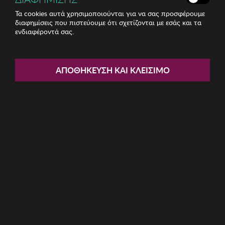
Τα cookies αυτά χρησιμοποιούνται για να σας προσφέρουμε
διαφημίσεις που πιστεύουμε ότι σχετίζονται με εσάς και τα
ενδιαφέροντά σας.
Share:
Γυναικείο Σλιπ Selene
ΑΠΟΘΉΚΕΥΣΗ ΚΑΙ ΚΛΕΊΣΙΜΟ
ΚΩΔ: BK3095-BLANCO001
9.35€
Μέγεθος:
L
S
XL