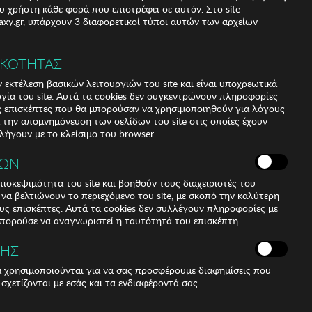
υ χρήστη κάθε φορά που επιστρέφει σε αυτόν. Στο site
xy.gr, υπάρχουν 3 διαφορετικοί τύποι αυτών των αρχείων
ΙΚΟΤΗΤΑΣ
 εκτέλεση βασικών λειτουργιών του site και είναι υποχρεωτικά
ργία του site. Αυτά τα cookies δεν συγκεντρώνουν πληροφορίες
υς επισκέπτες που θα μπορούσαν να χρησιμοποιηθούν για λόγους
α την απομνημόνευση των σελίδων του site στις οποίες έχουν
 λήγουν με το κλείσιμο του browser.
ΚΩΝ
ισκεψιμότητα του site και βοηθούν τους διαχειριστές του
r να βελτιώνουν το περιεχόμενο του site, με σκοπό την καλύτερη
ους επισκέπτες. Αυτά τα cookies δεν συλλέγουν πληροφορίες με
μπορούσε να αναγνωριστεί η ταυτότητά του επισκέπτη.
ΣΗΣ
ά χρησιμοποιούνται για να σας προσφέρουμε διαφημίσεις που
 σχετίζονται με εσάς και τα ενδιαφέροντά σας.
d feminine garment ideal for the day-to-day of women.