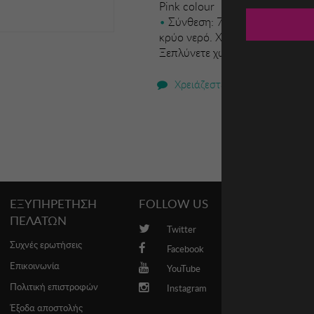
Pink colour
Σύνθεση: 78% Polyamide. 16%
κρύο νερό. Χρησιμοποιήστε ουδ
Ξεπλύνετε χωρίς στρίψιμο. Σιδ
Χρειάζεστε βοήθεια;
ΕΞΥΠΗΡΕΤΗΣΗ
FOLLOW US
PROMO
ΠΕΛΑΤΩΝ
Twitter
Brands
Συχνές ερωτήσεις
Facebook
Επικοινωνία
YouTube
Πολιτική επιστροφών
Instagram
Έξοδα αποστολής