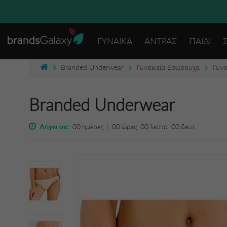
ΔΩΡΕΑΝ
ΓΥΝΑΙΚΑ
ΑΝΤΡΑΣ
ΠΑΙΔΙ
Branded Underwear
Γυναικεία Εσώρουχα
Γυνα
Branded Underwear
Λήγει σε:
00
ημέρες
|
00
ώρες
00
λεπτά
00
δευτ.