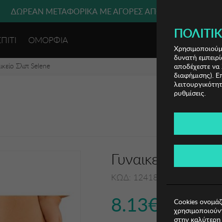
 ΜΕΤΑΦΟΡΙΚΑ ΜΕ ΠΙΣΤΩΤΙΚΗ Ή ΧΡΕΩΣΤΙΚΗ ΚΑΡΤΑ, PAYPAL
ΔΩΡΕΑΝ ΜΕΤΑΦΟΡΙΚΑ ΜΕ ΑΓΟΡΕΣ ΑΠΌ 49€ ΚΑΙ ΆΝΩ!
ΠΟΛΙΤΙΚ
ΣΠΙΤΙ
ΟΜΟΡΦΙΑ
ΕΙΣΟΔΟΣ 
Χρησιμοποιούμε
δυνατή εμπειρί
ικείο Σλιπ Selene
αποδέχεστε να 
διαφήμισης). Ε
λειτουργικότητ
ρυθμίσεις.
Γυναικείο Σλιπ S
ΚΩΔ: 124180335011
8.13€
Cookies ονομάζ
χρησιμοποιούντ
στην καλύτερη 