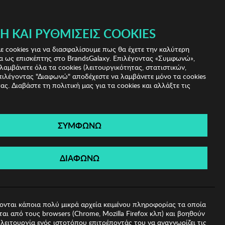
 & IRIS!
Ή ΚΑΙ ΡΥΘΜΊΣΕΙΣ COOKIES
(0)
- ΕΓΓΡΑΦΗ
ΤΟ ΚΑΛΑΘΙ ΜΟΥ
 cookies για να διασφαλίσουμε πως θα έχετε την καλύτερη
α ως επισκέπτης στο BrandsGalaxy. Επιλέγοντας «Συμφωνώ»,
λαμβάνετε όλα τα cookies (λειτουργικότητας, στατιστικών,
πιλέγοντας "Διαφωνώ" αποδέχεστε να λαμβάνετε μόνο τα cookies
ας. Διαβάστε τη πολιτική μας για τα cookies και αλλάξτε τις
ΣΥΜΦΩΝΩ
elene
ΔΙΑΦΩΝΩ
ονται κάποια πολύ μικρά αρχεία κειμένου πληροφορίας τα οποία
αι από τους browsers (Chrome, Mozilla Firefox κλπ) και βοηθούν
λειτουργία ενός ιστοτόπου επιτρέποντάς του να αναγνωρίζει τις