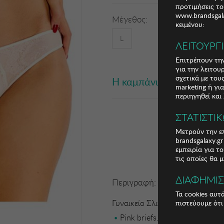
προτιμήσεις το
www.brandsgala
Μέγεθος:
κειμένου:
L
ΛΕΙΤΟΥΡΓ
Επιτρέπουν την
για την λειτου
σχετικά με το
Η καμπάνια έχει λήξει
marketing ή γι
περιηγηθεί και
ΣΤΑΤΙΣΤΙ
Μετρούν την επ
brandsgalaxy.g
εμπειρία για τ
τις οποίες θα 
ΔΙΑΦΗΜΙ
Περιγραφή:
Τα cookies αυτ
Γυναικείο Σλιπ Selene
πιστεύουμε ότι
Pink briefs. A comfortable an