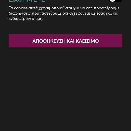
Τα cookies αυτά χρησιμοποιούνται για να σας προσφέρουμε
διαφημίσεις που πιστεύουμε ότι σχετίζονται με εσάς και τα
ενδιαφέροντά σας.
Share:
Γυναικείο Σλιπ Selene
ΑΠΟΘΉΚΕΥΣΗ ΚΑΙ ΚΛΕΊΣΙΜΟ
ΚΩΔ: 124180225
8.13€
Μέγεθος:
S