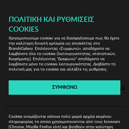
ΔΩΡΕΑΝ ΜΕΤΑΦΟΡΙΚΑ ΜΕ ΑΓΟΡΕΣ ΑΠΌ 49€ ΚΑΙ ΆΝΩ!
ΠΟΛΙΤΙΚΉ ΚΑΙ ΡΥΘΜΊΣΕΙΣ
COOKIES
Χρησιμοποιούμε cookies για να διασφαλίσουμε πως θα έχετε
Branded Underwear
Γυναικεία Εσώρουχα
Γυναικείο
την καλύτερη δυνατή εμπειρία ως επισκέπτης στο
Σλιπ Selene
BrandsGalaxy. Επιλέγοντας «Συμφωνώ», αποδέχεστε να
λαμβάνετε όλα τα cookies (λειτουργικότητας, στατιστικών,
διαφήμισης). Επιλέγοντας "Διαφωνώ" αποδέχεστε να
λαμβάνετε μόνο τα cookies λειτουργικότητας. Διαβάστε τη
Branded Underwear
πολιτική μας για τα cookies και αλλάξτε τις ρυθμίσεις.
Λήγει σε:
00
ημέρες
|
00
ώρες
00
λεπτά
00
δευτ.
ΣΥΜΦΩΝΩ
ΔΙ
Cookies ονομάζονται κάποια πολύ μικρά αρχεία κειμένου
πληροφορίας τα οποία χρησιμοποιούνται από τους browsers
(Chrome, Mozilla Firefox κλπ) και βοηθούν στην καλύτερη