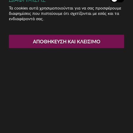
Τα cookies αυτά χρησιμοποιούνται για να σας προσφέρουμε
διαφημίσεις που πιστεύουμε ότι σχετίζονται με εσάς και τα
ενδιαφέροντά σας.
Share:
Γυναικείο Σλιπ Selene
ΑΠΟΘΉΚΕΥΣΗ ΚΑΙ ΚΛΕΊΣΙΜΟ
ΚΩΔ: 124180172011
8.13€
Μέγεθος:
S