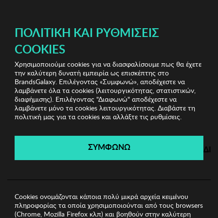
ΔΩΡΕΑΝ ΜΕΤΑΦΟΡΙΚΑ ΜΕ ΑΓΟΡΕΣ ΑΠΌ 49€ ΚΑΙ ΆΝΩ!
ΠΟΛΙΤΙΚΉ ΚΑΙ ΡΥΘΜΊΣΕΙΣ
COOKIES
Χρησιμοποιούμε cookies για να διασφαλίσουμε πως θα έχετε
Branded Underwear
Γυναικεία Εσώρουχα
Γυναικείο
την καλύτερη δυνατή εμπειρία ως επισκέπτης στο
Σλιπ Selene
BrandsGalaxy. Επιλέγοντας «Συμφωνώ», αποδέχεστε να
λαμβάνετε όλα τα cookies (λειτουργικότητας, στατιστικών,
διαφήμισης). Επιλέγοντας "Διαφωνώ" αποδέχεστε να
λαμβάνετε μόνο τα cookies λειτουργικότητας. Διαβάστε τη
Branded Underwear
πολιτική μας για τα cookies και αλλάξτε τις ρυθμίσεις.
Λήγει σε:
00
ημέρες
|
00
ώρες
00
λεπτά
00
δευτ.
ΣΥΜΦΩΝΩ
ΔΙ
Cookies ονομάζονται κάποια πολύ μικρά αρχεία κειμένου
πληροφορίας τα οποία χρησιμοποιούνται από τους browsers
(Chrome, Mozilla Firefox κλπ) και βοηθούν στην καλύτερη