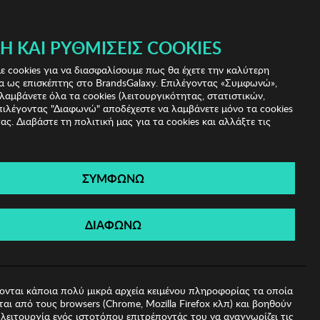
 & IRIS!
Ή ΚΑΙ ΡΥΘΜΊΣΕΙΣ COOKIES
(0)
- ΕΓΓΡΑΦΗ
ΤΟ ΚΑΛΑΘΙ ΜΟΥ
 cookies για να διασφαλίσουμε πως θα έχετε την καλύτερη
α ως επισκέπτης στο BrandsGalaxy. Επιλέγοντας «Συμφωνώ»,
λαμβάνετε όλα τα cookies (λειτουργικότητας, στατιστικών,
πιλέγοντας "Διαφωνώ" αποδέχεστε να λαμβάνετε μόνο τα cookies
ας. Διαβάστε τη πολιτική μας για τα cookies και αλλάξτε τις
ΣΥΜΦΩΝΩ
α BISTON
ΔΙΑΦΩΝΩ
ονται κάποια πολύ μικρά αρχεία κειμένου πληροφορίας τα οποία
αι από τους browsers (Chrome, Mozilla Firefox κλπ) και βοηθούν
λειτουργία ενός ιστοτόπου επιτρέποντάς του να αναγνωρίζει τις