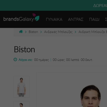
ΔΩΡΕΑΝ
ΓΥΝΑΙΚΑ
ΑΝΤΡΑΣ
ΠΑΙΔΙ
Biston
Ανδρικές Μπλούζες
Ανδρική Μπλούζα 
Biston
Λήγει σε:
00
ημέρες
|
00
ώρες
00
λεπτά
00
δευτ.