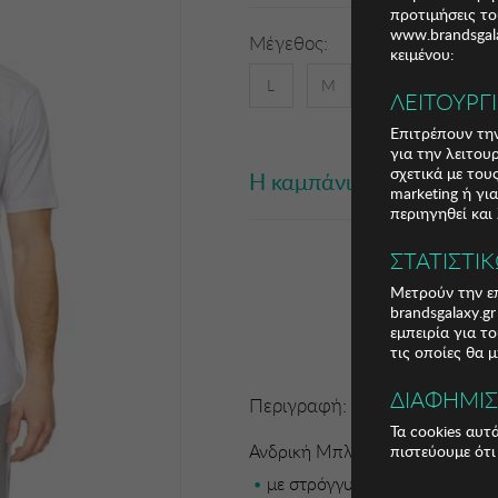
προτιμήσεις το
www.brandsgala
Μέγεθος:
κειμένου:
L
M
S
XL
X
ΛΕΙΤΟΥΡΓ
Επιτρέπουν την
για την λειτου
σχετικά με το
Η καμπάνια έχει λήξει
marketing ή γι
περιηγηθεί και
ΣΤΑΤΙΣΤΙ
Μετρούν την επ
brandsgalaxy.g
εμπειρία για τ
τις οποίες θα 
ΔΙΑΦΗΜΙ
Περιγραφή:
Τα cookies αυτ
Ανδρική Μπλούζα BISTON
πιστεύουμε ότι
με στρόγγυλο τύπωμα