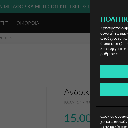
 ΜΕΤΑΦΟΡΙΚΑ ΜΕ ΠΙΣΤΩΤΙΚΗ Ή ΧΡΕΩΣΤΙΚΗ ΚΑΡΤΑ, PAYPAL
ΠΟΛΙΤΙΚ
ΣΠΙΤΙ
ΟΜΟΡΦΙΑ
ΕΙΣΟΔΟΣ 
Χρησιμοποιούμε
δυνατή εμπειρί
BISTON
αποδέχεστε να 
διαφήμισης). Ε
λειτουργικότητ
ρυθμίσεις.
Ανδρική Μπλούζ
ΚΩΔ: 51-206-013001
15.00€
Cookies ονομάζ
χρησιμοποιούντ
στην καλύτερη 