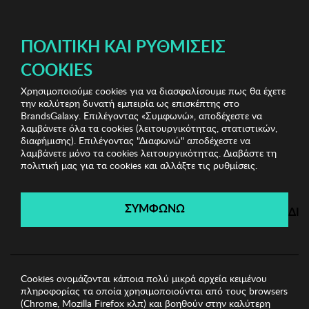
ΔΩΡΕΑΝ ΜΕΤΑΦΟΡΙΚΑ ΜΕ ΑΓΟΡΕΣ ΑΠΌ 49€ ΚΑΙ ΆΝΩ!
ΠΟΛΙΤΙΚΉ ΚΑΙ ΡΥΘΜΊΣΕΙΣ
COOKIES
Χρησιμοποιούμε cookies για να διασφαλίσουμε πως θα έχετε
Biston
Ανδρικές Μπλούζες
Ανδρική Μπλούζα
την καλύτερη δυνατή εμπειρία ως επισκέπτης στο
BISTON
BrandsGalaxy. Επιλέγοντας «Συμφωνώ», αποδέχεστε να
λαμβάνετε όλα τα cookies (λειτουργικότητας, στατιστικών,
διαφήμισης). Επιλέγοντας "Διαφωνώ" αποδέχεστε να
λαμβάνετε μόνο τα cookies λειτουργικότητας. Διαβάστε τη
Biston
πολιτική μας για τα cookies και αλλάξτε τις ρυθμίσεις.
Λήγει σε:
00
ημέρες
|
00
ώρες
00
λεπτά
00
δευτ.
ΣΥΜΦΩΝΩ
ΔΙ
Cookies ονομάζονται κάποια πολύ μικρά αρχεία κειμένου
πληροφορίας τα οποία χρησιμοποιούνται από τους browsers
(Chrome, Mozilla Firefox κλπ) και βοηθούν στην καλύτερη