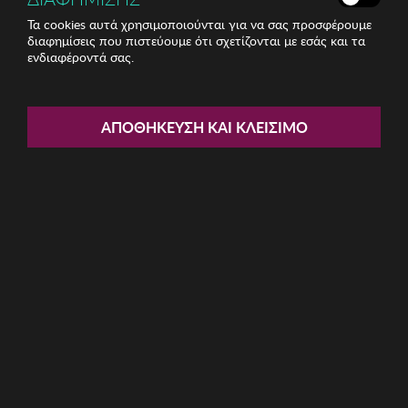
Τα cookies αυτά χρησιμοποιούνται για να σας προσφέρουμε
διαφημίσεις που πιστεύουμε ότι σχετίζονται με εσάς και τα
ενδιαφέροντά σας.
Share:
Ανδρική Μπλούζα BISTON
ΑΠΟΘΉΚΕΥΣΗ ΚΑΙ ΚΛΕΊΣΙΜΟ
ΚΩΔ: 51-206-009034
15.00€
Μέγεθος:
L
M
S
XL
XXL