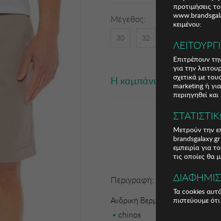
προτιμήσεις το
www.brandsgala
Μέγεθος:
κειμένου:
30
32
34
36
ΛΕΙΤΟΥΡΓ
Επιτρέπουν την
για την λειτου
σχετικά με το
Η καμπάνια έχει λήξει
marketing ή γι
περιηγηθεί και
ΣΤΑΤΙΣΤΙ
Μετρούν την επ
brandsgalaxy.g
εμπειρία για τ
τις οποίες θα 
ΔΙΑΦΗΜΙ
Περιγραφή:
Τα cookies αυτ
Ανδρική Βερμούδα BISTON
πιστεύουμε ότι
chinos