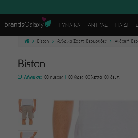
ΓΥΝΑΙΚΑ
ΑΝΤΡΑΣ
ΠΑΙΔΙ
Biston
Ανδρικά Σορτς-Βερμούδες
Ανδρική Βε
Biston
Λήγει σε:
00
ημέρες
|
00
ώρες
00
λεπτά
00
δευτ.