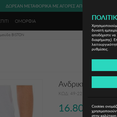
ΔΩΡΕΑΝ ΜΕΤΑΦΟΡΙΚΑ ΜΕ ΑΓΟΡΕΣ ΑΠΌ 49€ ΚΑΙ ΆΝΩ!
ΠΟΛΙΤΙΚ
ΣΠΙΤΙ
ΟΜΟΡΦΙΑ
ΕΙΣΟΔΟΣ 
Χρησιμοποιούμε
δυνατή εμπειρί
ρμούδα BISTON
αποδέχεστε να 
διαφήμισης). Ε
λειτουργικότητ
ρυθμίσεις.
Ανδρική Βερμού
ΚΩΔ: 49-221-027015
16.80€
Cookies ονομάζ
χρησιμοποιούντ
στην καλύτερη 