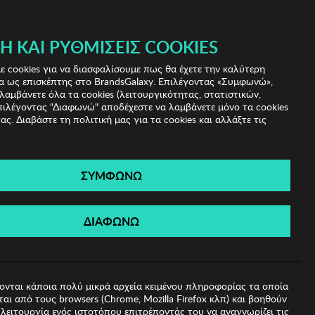
Ή ΚΑΙ ΡΥΘΜΊΣΕΙΣ COOKIES
(0)
- ΕΓΓΡΑΦΗ
ΤΟ ΚΑΛΑΘΙ ΜΟΥ
 cookies για να διασφαλίσουμε πως θα έχετε την καλύτερη
α ως επισκέπτης στο BrandsGalaxy. Επιλέγοντας «Συμφωνώ»,
λαμβάνετε όλα τα cookies (λειτουργικότητας, στατιστικών,
πιλέγοντας "Διαφωνώ" αποδέχεστε να λαμβάνετε μόνο τα cookies
ας. Διαβάστε τη πολιτική μας για τα cookies και αλλάξτε τις
ΣΥΜΦΩΝΩ
δα BISTON
ΔΙΑΦΩΝΩ
ονται κάποια πολύ μικρά αρχεία κειμένου πληροφορίας τα οποία
αι από τους browsers (Chrome, Mozilla Firefox κλπ) και βοηθούν
λειτουργία ενός ιστοτόπου επιτρέποντάς του να αναγνωρίζει τις