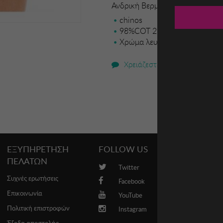
Ανδρική Βερμούδα BISTON
chinos
98%COT 2%EL
Χρώμα λευκό
Χρειάζεστε βοήθεια;
ΕΞΥΠΗΡΕΤΗΣΗ
FOLLOW US
PROMO
ΠΕΛΑΤΩΝ
Twitter
Brands
Συχνές ερωτήσεις
Facebook
Επικοινωνία
YouTube
Πολιτική επιστροφών
Instagram
Έξοδα αποστολής