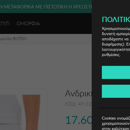
 ΜΕΤΑΦΟΡΙΚΑ ΜΕ ΠΙΣΤΩΤΙΚΗ Ή ΧΡΕΩΣΤΙΚΗ ΚΑΡΤΑ, PAYPAL
ΠΟΛΙΤΙΚ
ΣΠΙΤΙ
ΟΜΟΡΦΙΑ
ΕΙΣΟΔΟΣ 
Χρησιμοποιούμε
δυνατή εμπειρί
ρμούδα BISTON
αποδέχεστε να 
διαφήμισης). Ε
λειτουργικότητ
ρυθμίσεις.
Ανδρική Βερμού
ΚΩΔ: 49-221-019001
17.60€
Cookies ονομάζ
χρησιμοποιούντ
στην καλύτερη 