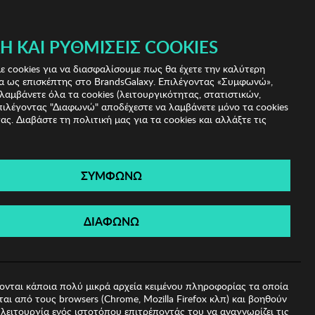
 & IRIS!
Ή ΚΑΙ ΡΥΘΜΊΣΕΙΣ COOKIES
(0)
- ΕΓΓΡΑΦΗ
ΤΟ ΚΑΛΑΘΙ ΜΟΥ
 cookies για να διασφαλίσουμε πως θα έχετε την καλύτερη
α ως επισκέπτης στο BrandsGalaxy. Επιλέγοντας «Συμφωνώ»,
λαμβάνετε όλα τα cookies (λειτουργικότητας, στατιστικών,
πιλέγοντας "Διαφωνώ" αποδέχεστε να λαμβάνετε μόνο τα cookies
ας. Διαβάστε τη πολιτική μας για τα cookies και αλλάξτε τις
ΣΥΜΦΩΝΩ
δα BISTON
ΔΙΑΦΩΝΩ
ονται κάποια πολύ μικρά αρχεία κειμένου πληροφορίας τα οποία
αι από τους browsers (Chrome, Mozilla Firefox κλπ) και βοηθούν
λειτουργία ενός ιστοτόπου επιτρέποντάς του να αναγνωρίζει τις