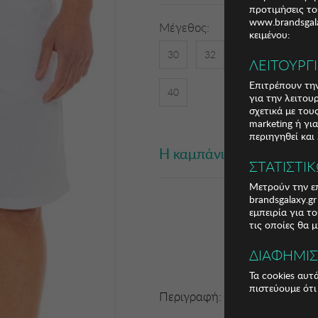
προτιμήσεις το
www.brandsgala
Μέγεθος:
κειμένου:
30
32
34
36
ΛΕΙΤΟΥΡΓ
Επιτρέπουν την
40
για την λειτου
σχετικά με το
marketing ή γι
περιηγηθεί και
Η καμπάνια έχει λήξει
ΣΤΑΤΙΣΤΙ
Μετρούν την επ
brandsgalaxy.g
εμπειρία για τ
τις οποίες θα 
ΔΙΑΦΗΜΙ
Τα cookies αυτ
πιστεύουμε ότι
Περιγραφή: