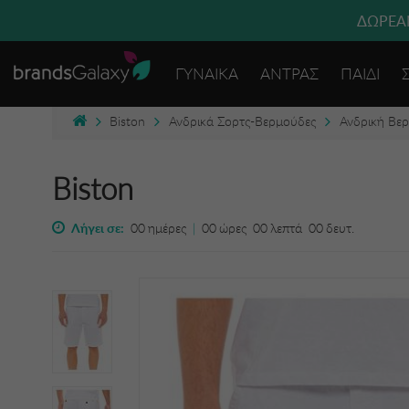
ΔΩΡΕΑΝ
ΓΥΝΑΙΚΑ
ΑΝΤΡΑΣ
ΠΑΙΔΙ
Biston
Ανδρικά Σορτς-Βερμούδες
Ανδρική Βε
Biston
Λήγει σε:
00
ημέρες
|
00
ώρες
00
λεπτά
00
δευτ.