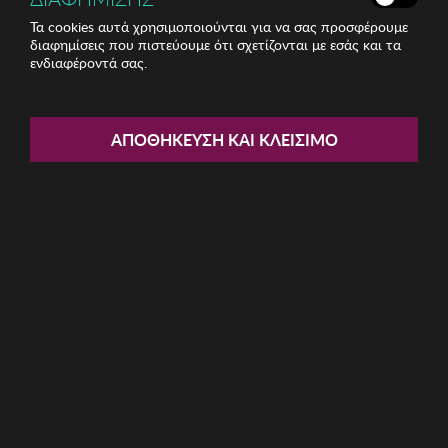
Τα cookies αυτά χρησιμοποιούνται για να σας προσφέρουμε
διαφημίσεις που πιστεύουμε ότι σχετίζονται με εσάς και τα
ενδιαφέροντά σας.
Share:
Ανδρικό Παντελόνι BISTON
ΑΠΟΘΉΚΕΥΣΗ ΚΑΙ ΚΛΕΊΣΙΜΟ
ΚΩΔ: 47-241-009006
17.70€
Μέγεθος:
30
32
34
36
38