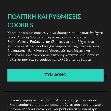
ΔΩΡΕΑΝ ΜΕΤΑΦΟΡΙΚΑ ΜΕ ΠΙΣΤΩΤΙΚΗ Ή ΧΡΕΩΣΤΙΚΗ ΚΑΡΤΑ, PAYPAL & IRIS!
ΠΟΛΙΤΙΚΉ ΚΑΙ ΡΥΘΜΊΣΕΙΣ
COOKIES
Χρησιμοποιούμε cookies για να διασφαλίσουμε πως θα έχετε
Biston
Ανδρικά Παντελόνια
Ανδρικό Παντελόνι
την καλύτερη δυνατή εμπειρία ως επισκέπτης στο
BISTON
BrandsGalaxy. Επιλέγοντας «Συμφωνώ», αποδέχεστε να
λαμβάνετε όλα τα cookies (λειτουργικότητας, στατιστικών,
διαφήμισης). Επιλέγοντας "Διαφωνώ" αποδέχεστε να
λαμβάνετε μόνο τα cookies λειτουργικότητας. Διαβάστε τη
Biston
πολιτική μας για τα cookies και αλλάξτε τις ρυθμίσεις.
Λήγει σε:
00
ημέρες
|
00
ώρες
00
λεπτά
00
δευτ.
ΣΥΜΦΩΝΩ
ΔΙ
Cookies ονομάζονται κάποια πολύ μικρά αρχεία κειμένου
πληροφορίας τα οποία χρησιμοποιούνται από τους browsers
(Chrome, Mozilla Firefox κλπ) και βοηθούν στην καλύτερη