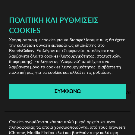
ΔΩΡΕΑΝ ΜΕΤΑΦΟΡΙΚΑ ΜΕ ΠΙΣΤΩΤΙΚΗ Ή ΧΡΕΩΣΤΙΚΗ ΚΑΡΤΑ, PAYPAL & IRIS!
ΠΟΛΙΤΙΚΉ ΚΑΙ ΡΥΘΜΊΣΕΙΣ
COOKIES
Χρησιμοποιούμε cookies για να διασφαλίσουμε πως θα έχετε
Biston
Ανδρικά Σορτς-Βερμούδες
Ανδρική
την καλύτερη δυνατή εμπειρία ως επισκέπτης στο
Βερμούδα BISTON
BrandsGalaxy. Επιλέγοντας «Συμφωνώ», αποδέχεστε να
λαμβάνετε όλα τα cookies (λειτουργικότητας, στατιστικών,
διαφήμισης). Επιλέγοντας "Διαφωνώ" αποδέχεστε να
λαμβάνετε μόνο τα cookies λειτουργικότητας. Διαβάστε τη
Biston
πολιτική μας για τα cookies και αλλάξτε τις ρυθμίσεις.
Λήγει σε:
00
ημέρες
|
00
ώρες
00
λεπτά
00
δευτ.
ΣΥΜΦΩΝΩ
ΔΙ
Cookies ονομάζονται κάποια πολύ μικρά αρχεία κειμένου
πληροφορίας τα οποία χρησιμοποιούνται από τους browsers
(Chrome, Mozilla Firefox κλπ) και βοηθούν στην καλύτερη