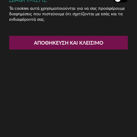
Τα cookies αυτά χρησιμοποιούνται για να σας προσφέρουμε
διαφημίσεις που πιστεύουμε ότι σχετίζονται με εσάς και τα
ενδιαφέροντά σας.
Share:
Ανδρική Βερμούδα BISTON
ΑΠΟΘΉΚΕΥΣΗ ΚΑΙ ΚΛΕΊΣΙΜΟ
ΚΩΔ: 49-231-003034
8.80€
Μέγεθος:
L
M
S