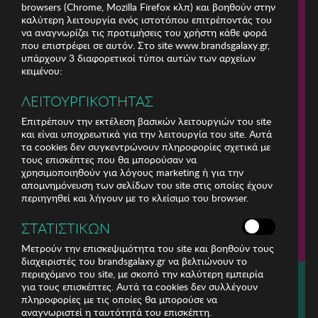
browsers (Chrome, Mozilla Firefox κλπ) και βοηθούν στην
καλύτερη λειτουργία ενός ιστοτόπου επιτρέποντάς του
να αναγνωρίζει τις προτιμήσεις του χρήστη κάθε φορά
που επιστρέφει σε αυτόν. Στο site www.brandsgalaxy.gr,
υπάρχουν 3 διαφορετικοί τύποι αυτών των αρχείων
κειμένου:
ΛΕΙΤΟΥΡΓΙΚΟΤΗΤΑΣ
Επιτρέπουν την εκτέλεση βασικών λειτουργιών του site
και είναι υποχρεωτικά για την λειτουργία του site. Αυτά
τα cookies δεν συγκεντρώνουν πληροφορίες σχετικά με
τους επισκέπτες που θα μπορούσαν να
χρησιμοποιηθούν για λόγους marketing ή για την
απομνημόνευση των σελίδων του site στις οποίες έχουν
περιηγηθεί και λήγουν με το κλείσιμο του browser.
ΕΤΑΙΡΕΙΑ
ΣΤΑΤΙΣΤΙΚΩΝ
ΕΞΥΠΗΡΕΤΗΣΗ ΠΕΛΑΤΩΝ
Μετρούν την επισκεψιμότητα του site και βοηθούν τους
διαχειριστές του brandsgalaxy.gr να βελτιώνουν το
περιεχόμενο του site, με σκοπό την καλύτερη εμπειρία
Για τηλεφωνικές παραγγελίες καλέστε
για τους επισκέπτες. Αυτά τα cookies δεν συλλέγουν
211 18 94 400
πληροφορίες με τις οποίες θα μπορούσε να
(Δευτέρα έως Παρασκευή 9:30 - 14:30 & 24ώρες Φωνητική Πύλη)
αναγνωριστεί η ταυτότητά του επισκέπτη.