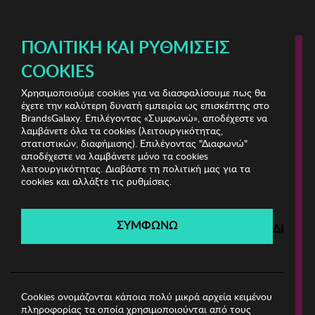
ΔΩΡΕΑΝ ΜΕΤΑΦΟΡΙΚΑ ΜΕ ΠΙΣΤΩΤΙΚΗ Ή ΧΡΕΩΣΤΙΚΗ ΚΑΡΤΑ, PAYPAL & IRIS!
ΠΟΛΙΤΙΚΉ ΚΑΙ ΡΥΘΜΊΣΕΙΣ
COOKIES
Χρησιμοποιούμε cookies για να διασφαλίσουμε πως θα
Anemos
ΣΠΙΤΙ
έχετε την καλύτερη δυνατή εμπειρία ως επισκέπτης στο
BrandsGalaxy. Επιλέγοντας «Συμφωνώ», αποδέχεστε να
λαμβάνετε όλα τα cookies (λειτουργικότητας,
Anemos
στατιστικών, διαφήμισης). Επιλέγοντας "Διαφωνώ"
αποδέχεστε να λαμβάνετε μόνο τα cookies
λειτουργικότητας. Διαβάστε τη πολιτική μας για τα
Λήγει σε:
00
ημέρες
|
00
ώρες
00
λεπτά
00
δευτ.
cookies και αλλάξτε τις ρυθμίσεις.
Filters
ΣΥΜΦΩΝΩ
ΔΙΑΦΩ
Η καμπάνια έχει λήξει.
Δείτε τις προσφορές μας από τις διαθέσιμες
καμπάνιες!
Cookies ονομάζονται κάποια πολύ μικρά αρχεία κειμένου
πληροφορίας τα οποία χρησιμοποιούνται από τους