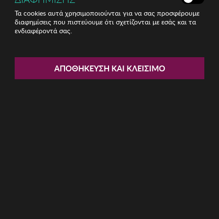
Τα cookies αυτά χρησιμοποιούνται για να σας προσφέρουμε
διαφημίσεις που πιστεύουμε ότι σχετίζονται με εσάς και τα
ενδιαφέροντά σας.
Share:
Ανδρικά Γυαλιά Ηλίου Winona
ΑΠΟΘΉΚΕΥΣΗ ΚΑΙ ΚΛΕΊΣΙΜΟ
ΚΩΔ: 761WNA1605
9.86€
Η καμπάνια έχει λήξει
Περιγραφή: