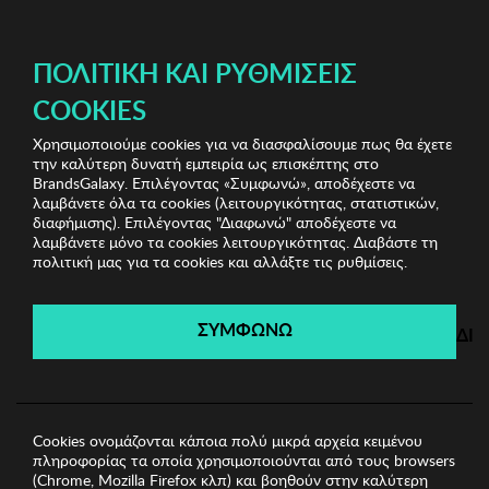
ΔΩΡΕΑΝ ΜΕΤΑΦΟΡΙΚΑ ΜΕ ΑΓΟΡΕΣ ΑΠΌ 49€ ΚΑΙ ΆΝΩ!
ΠΟΛΙΤΙΚΉ ΚΑΙ ΡΥΘΜΊΣΕΙΣ
COOKIES
Χρησιμοποιούμε cookies για να διασφαλίσουμε πως θα έχετε
Winona Sunglasses
Ανδρικά Γυαλιά Ηλίου
Ανδρικά
την καλύτερη δυνατή εμπειρία ως επισκέπτης στο
Γυαλιά Ηλίου Winona
BrandsGalaxy. Επιλέγοντας «Συμφωνώ», αποδέχεστε να
λαμβάνετε όλα τα cookies (λειτουργικότητας, στατιστικών,
διαφήμισης). Επιλέγοντας "Διαφωνώ" αποδέχεστε να
λαμβάνετε μόνο τα cookies λειτουργικότητας. Διαβάστε τη
Winona Sunglasses
πολιτική μας για τα cookies και αλλάξτε τις ρυθμίσεις.
Λήγει σε:
00
ημέρες
|
00
ώρες
00
λεπτά
00
δευτ.
ΣΥΜΦΩΝΩ
ΔΙ
Cookies ονομάζονται κάποια πολύ μικρά αρχεία κειμένου
πληροφορίας τα οποία χρησιμοποιούνται από τους browsers
(Chrome, Mozilla Firefox κλπ) και βοηθούν στην καλύτερη