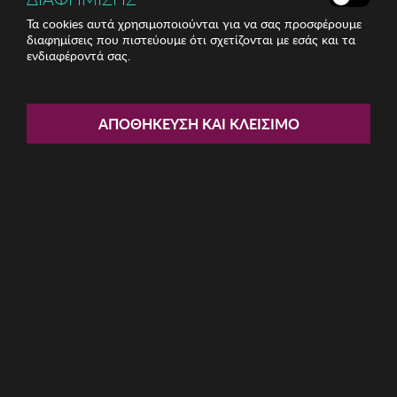
Τα cookies αυτά χρησιμοποιούνται για να σας προσφέρουμε
διαφημίσεις που πιστεύουμε ότι σχετίζονται με εσάς και τα
ενδιαφέροντά σας.
Share:
Ανδρικά Γυαλιά Ηλίου Winona
ΑΠΟΘΉΚΕΥΣΗ ΚΑΙ ΚΛΕΊΣΙΜΟ
ΚΩΔ: 761WNA1567
9.86€
Η καμπάνια έχει λήξει
Περιγραφή: