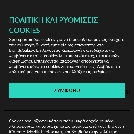
ΔΩΡΕΑΝ ΜΕΤΑΦΟΡΙΚΑ ΜΕ ΑΓΟΡΕΣ ΑΠΌ 49€ ΚΑΙ ΆΝΩ!
ΠΟΛΙΤΙΚΉ ΚΑΙ ΡΥΘΜΊΣΕΙΣ
COOKIES
Χρησιμοποιούμε cookies για να διασφαλίσουμε πως θα έχετε
Winona Sunglasses
Ανδρικά Γυαλιά Ηλίου
Ανδρικά
την καλύτερη δυνατή εμπειρία ως επισκέπτης στο
Γυαλιά Ηλίου Winona
BrandsGalaxy. Επιλέγοντας «Συμφωνώ», αποδέχεστε να
λαμβάνετε όλα τα cookies (λειτουργικότητας, στατιστικών,
διαφήμισης). Επιλέγοντας "Διαφωνώ" αποδέχεστε να
λαμβάνετε μόνο τα cookies λειτουργικότητας. Διαβάστε τη
Winona Sunglasses
πολιτική μας για τα cookies και αλλάξτε τις ρυθμίσεις.
Λήγει σε:
00
ημέρες
|
00
ώρες
00
λεπτά
00
δευτ.
ΣΥΜΦΩΝΩ
ΔΙ
Cookies ονομάζονται κάποια πολύ μικρά αρχεία κειμένου
πληροφορίας τα οποία χρησιμοποιούνται από τους browsers
(Chrome, Mozilla Firefox κλπ) και βοηθούν στην καλύτερη