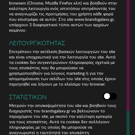
browsers (Chrome, Mozilla Firefox κλπ) και βοηθούν στην
καλύτερη λειτουργία ενός ιστοτόπου επιτρέποντάς του
να αναγνωρίζει τις προτιμήσεις του χρήστη κάθε φορά
που επιστρέφει σε αυτόν. Στο site www.brandsgalaxy.gr,
υπάρχουν 3 διαφορετικοί τύποι αυτών των αρχείων
κειμένου:
ΛΕΙΤΟΥΡΓΙΚΟΤΗΤΑΣ
Επιτρέπουν την εκτέλεση βασικών λειτουργιών του site
και είναι υποχρεωτικά για την λειτουργία του site. Αυτά
τα cookies δεν συγκεντρώνουν πληροφορίες σχετικά με
τους επισκέπτες που θα μπορούσαν να
χρησιμοποιηθούν για λόγους marketing ή για την
απομνημόνευση των σελίδων του site στις οποίες έχουν
περιηγηθεί και λήγουν με το κλείσιμο του browser.
ΕΤΑΙΡΕΙΑ
ΣΤΑΤΙΣΤΙΚΩΝ
ΕΞΥΠΗΡΕΤΗΣΗ ΠΕΛΑΤΩΝ
Μετρούν την επισκεψιμότητα του site και βοηθούν τους
διαχειριστές του brandsgalaxy.gr να βελτιώνουν το
περιεχόμενο του site, με σκοπό την καλύτερη εμπειρία
Για τηλεφωνικές παραγγελίες καλέστε
για τους επισκέπτες. Αυτά τα cookies δεν συλλέγουν
211 18 94 400
πληροφορίες με τις οποίες θα μπορούσε να
(Δευτέρα έως Παρασκευή 9:30 - 14:30 & 24ώρες Φωνητική Πύλη)
αναγνωριστεί η ταυτότητά του επισκέπτη.