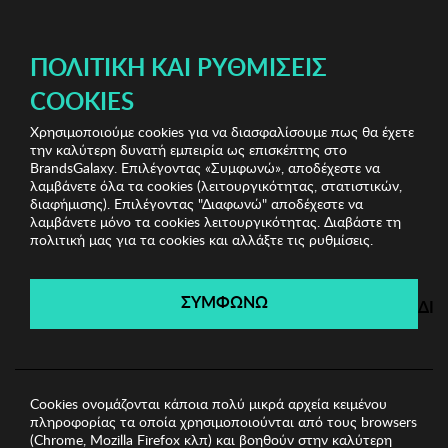
ΔΩΡΕΑΝ ΜΕΤΑΦΟΡΙΚΑ ΜΕ ΑΓΟΡΕΣ ΑΠΌ 49€ ΚΑΙ ΆΝΩ!
ΠΟΛΙΤΙΚΉ ΚΑΙ ΡΥΘΜΊΣΕΙΣ
COOKIES
Χρησιμοποιούμε cookies για να διασφαλίσουμε πως θα έχετε
Luxury Sunglasses
Γυναικεία Γυαλιά Ηλίου
Γυναικεία
την καλύτερη δυνατή εμπειρία ως επισκέπτης στο
Γυαλιά Ηλίου Lacoste
BrandsGalaxy. Επιλέγοντας «Συμφωνώ», αποδέχεστε να
λαμβάνετε όλα τα cookies (λειτουργικότητας, στατιστικών,
διαφήμισης). Επιλέγοντας "Διαφωνώ" αποδέχεστε να
λαμβάνετε μόνο τα cookies λειτουργικότητας. Διαβάστε τη
Luxury Sunglasses
πολιτική μας για τα cookies και αλλάξτε τις ρυθμίσεις.
Λήγει σε:
00
ημέρες
|
00
ώρες
00
λεπτά
00
δευτ.
ΣΥΜΦΩΝΩ
ΔΙ
Cookies ονομάζονται κάποια πολύ μικρά αρχεία κειμένου
πληροφορίας τα οποία χρησιμοποιούνται από τους browsers
(Chrome, Mozilla Firefox κλπ) και βοηθούν στην καλύτερη