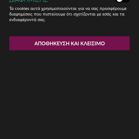
Τα cookies αυτά χρησιμοποιούνται για να σας προσφέρουμε
διαφημίσεις που πιστεύουμε ότι σχετίζονται με εσάς και τα
ενδιαφέροντά σας.
Share:
Γυναικεία Γυαλιά Ηλίου Lacoste
ΑΠΟΘΉΚΕΥΣΗ ΚΑΙ ΚΛΕΊΣΙΜΟ
ΚΩΔ: L968S-305
54.94€
Η καμπάνια έχει λήξει
Περιγραφή: