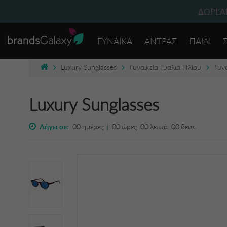
ΔΩΡΕΑΝ
ΓΥΝΑΙΚΑ
ΑΝΤΡΑΣ
ΠΑΙΔΙ
Luxury Sunglasses
Γυναικεία Γυαλιά Ηλίου
Γυν
Luxury Sunglasses
Λήγει σε:
00
ημέρες
|
00
ώρες
00
λεπτά
00
δευτ.