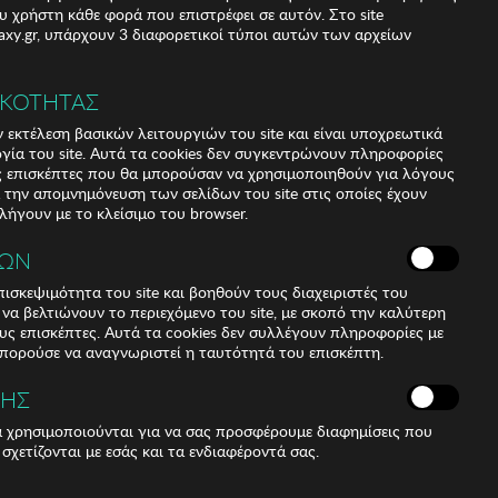
υ χρήστη κάθε φορά που επιστρέφει σε αυτόν. Στο site
xy.gr, υπάρχουν 3 διαφορετικοί τύποι αυτών των αρχείων
ΙΚΟΤΗΤΑΣ
 εκτέλεση βασικών λειτουργιών του site και είναι υποχρεωτικά
ργία του site. Αυτά τα cookies δεν συγκεντρώνουν πληροφορίες
υς επισκέπτες που θα μπορούσαν να χρησιμοποιηθούν για λόγους
α την απομνημόνευση των σελίδων του site στις οποίες έχουν
 λήγουν με το κλείσιμο του browser.
ΚΩΝ
ισκεψιμότητα του site και βοηθούν τους διαχειριστές του
r να βελτιώνουν το περιεχόμενο του site, με σκοπό την καλύτερη
ους επισκέπτες. Αυτά τα cookies δεν συλλέγουν πληροφορίες με
μπορούσε να αναγνωριστεί η ταυτότητά του επισκέπτη.
nses. Acetate temples
ΣΗΣ
lication. 100% UV Protection. Αντιανακλαστικοί φακοί.
ά χρησιμοποιούνται για να σας προσφέρουμε διαφημίσεις που
nt inside their original box
 σχετίζονται με εσάς και τα ενδιαφέροντά σας.
ty and warranty.