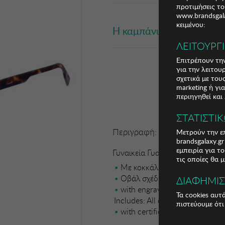
προτιμήσεις το
www.brandsgala
κειμένου:
Η καμπάνια έχει λήξει
ΛΕΙΤΟΥΡΓ
Επιτρέπουν την
για την λειτου
σχετικά με το
marketing ή γι
περιηγηθεί και
ΣΤΑΤΙΣΤΙ
Περιγραφή:
Μετρούν την επ
brandsgalaxy.g
εμπειρία για τ
Γυναικεία Γυαλιά Ηλίου Lacoste
τις οποίες θα 
Με κοκκάλινο σκελετό
Οβάλ σχέδιο. Mirror effect le
ΔΙΑΦΗΜΙ
with engraved brand name app
Τα cookies αυτ
Includes: All our products are se
πιστεύουμε ότι
with certificates of authentici