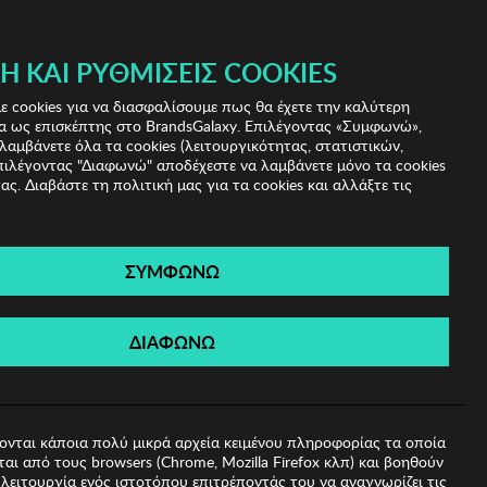
 & IRIS!
Ή ΚΑΙ ΡΥΘΜΊΣΕΙΣ COOKIES
(0)
- ΕΓΓΡΑΦΗ
ΤΟ ΚΑΛΑΘΙ ΜΟΥ
 cookies για να διασφαλίσουμε πως θα έχετε την καλύτερη
α ως επισκέπτης στο BrandsGalaxy. Επιλέγοντας «Συμφωνώ»,
λαμβάνετε όλα τα cookies (λειτουργικότητας, στατιστικών,
πιλέγοντας "Διαφωνώ" αποδέχεστε να λαμβάνετε μόνο τα cookies
ας. Διαβάστε τη πολιτική μας για τα cookies και αλλάξτε τις
ΣΥΜΦΩΝΩ
 Ηλίου Lacoste
ΔΙΑΦΩΝΩ
ονται κάποια πολύ μικρά αρχεία κειμένου πληροφορίας τα οποία
αι από τους browsers (Chrome, Mozilla Firefox κλπ) και βοηθούν
λειτουργία ενός ιστοτόπου επιτρέποντάς του να αναγνωρίζει τις