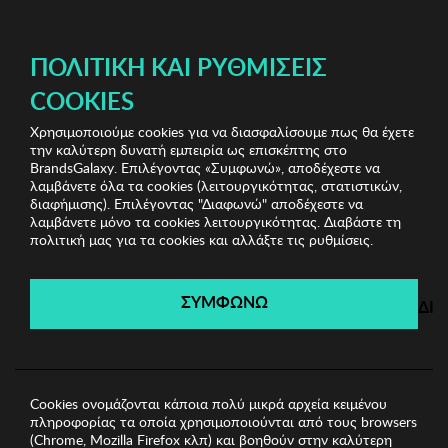
ΔΩΡΕΑΝ ΜΕΤΑΦΟΡΙΚΑ ΜΕ ΑΓΟΡΕΣ ΑΠΌ 49€ ΚΑΙ ΆΝΩ!
ΠΟΛΙΤΙΚΉ ΚΑΙ ΡΥΘΜΊΣΕΙΣ
COOKIES
Χρησιμοποιούμε cookies για να διασφαλίσουμε πως θα έχετε
Luxury Sunglasses
Γυναικεία Γυαλιά Ηλίου
Γυναικεία
την καλύτερη δυνατή εμπειρία ως επισκέπτης στο
Γυαλιά Ηλίου Lacoste
BrandsGalaxy. Επιλέγοντας «Συμφωνώ», αποδέχεστε να
λαμβάνετε όλα τα cookies (λειτουργικότητας, στατιστικών,
διαφήμισης). Επιλέγοντας "Διαφωνώ" αποδέχεστε να
λαμβάνετε μόνο τα cookies λειτουργικότητας. Διαβάστε τη
Luxury Sunglasses
πολιτική μας για τα cookies και αλλάξτε τις ρυθμίσεις.
Λήγει σε:
00
ημέρες
|
00
ώρες
00
λεπτά
00
δευτ.
ΣΥΜΦΩΝΩ
ΔΙ
Cookies ονομάζονται κάποια πολύ μικρά αρχεία κειμένου
πληροφορίας τα οποία χρησιμοποιούνται από τους browsers
(Chrome, Mozilla Firefox κλπ) και βοηθούν στην καλύτερη