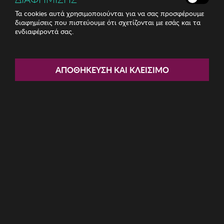
Τα cookies αυτά χρησιμοποιούνται για να σας προσφέρουμε
διαφημίσεις που πιστεύουμε ότι σχετίζονται με εσάς και τα
ενδιαφέροντά σας.
Share:
Γυναικεία Γυαλιά Ηλίου Lacoste
ΑΠΟΘΉΚΕΥΣΗ ΚΑΙ ΚΛΕΊΣΙΜΟ
ΚΩΔ: L3639S-615
54.94€
Η καμπάνια έχει λήξει
Περιγραφή: