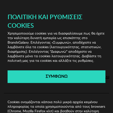
ΔΩΡΕΑΝ ΜΕΤΑΦΟΡΙΚΑ ΜΕ ΠΙΣΤΩΤΙΚΗ Ή ΧΡΕΩΣΤΙΚΗ ΚΑΡΤΑ, PAYPAL & IRIS!
ΠΟΛΙΤΙΚΉ ΚΑΙ ΡΥΘΜΊΣΕΙΣ
COOKIES
Χρησιμοποιούμε cookies για να διασφαλίσουμε πως θα έχετε
Luxury Sunglasses
Γυναικεία Γυαλιά Ηλίου
Γυναικεία
την καλύτερη δυνατή εμπειρία ως επισκέπτης στο
Γυαλιά Ηλίου Guess
BrandsGalaxy. Επιλέγοντας «Συμφωνώ», αποδέχεστε να
λαμβάνετε όλα τα cookies (λειτουργικότητας, στατιστικών,
διαφήμισης). Επιλέγοντας "Διαφωνώ" αποδέχεστε να
λαμβάνετε μόνο τα cookies λειτουργικότητας. Διαβάστε τη
Luxury Sunglasses
πολιτική μας για τα cookies και αλλάξτε τις ρυθμίσεις.
Λήγει σε:
00
ημέρες
|
00
ώρες
00
λεπτά
00
δευτ.
ΣΥΜΦΩΝΩ
ΔΙ
Cookies ονομάζονται κάποια πολύ μικρά αρχεία κειμένου
πληροφορίας τα οποία χρησιμοποιούνται από τους browsers
(Chrome, Mozilla Firefox κλπ) και βοηθούν στην καλύτερη