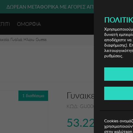
ΔΩΡΕΑΝ ΜΕΤΑΦΟΡΙΚΑ ΜΕ ΑΓΟΡΕΣ ΑΠΌ 49€ ΚΑΙ ΆΝΩ!
ΠΟΛΙΤΙΚ
ΣΠΙΤΙ
ΟΜΟΡΦΙΑ
ΕΙΣΟΔΟΣ 
Χρησιμοποιούμε
δυνατή εμπειρί
αικεία Γυαλιά Ηλίου Guess
αποδέχεστε να 
διαφήμισης). Ε
λειτουργικότητ
ρυθμίσεις.
Γυναικεία Γυαλιά
1 διαθέσιμα
ΚΩΔ: GU00082-44V009
53.22€
Cookies ονομάζ
χρησιμοποιούντ
στην καλύτερη 