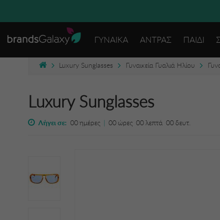
ΓΥΝΑΙΚΑ
ΑΝΤΡΑΣ
ΠΑΙΔΙ
Luxury Sunglasses
Γυναικεία Γυαλιά Ηλίου
Γυν
Luxury Sunglasses
Λήγει σε:
00
ημέρες
|
00
ώρες
00
λεπτά
00
δευτ.