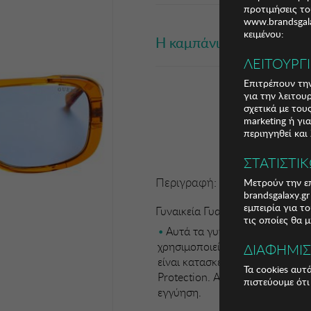
προτιμήσεις το
www.brandsgala
κειμένου:
Η καμπάνια έχει λήξει
ΛΕΙΤΟΥΡΓ
Επιτρέπουν την
για την λειτου
σχετικά με το
marketing ή γι
περιηγηθεί και
ΣΤΑΤΙΣΤΙ
Περιγραφή:
Μετρούν την επ
brandsgalaxy.g
εμπειρία για τ
Γυναικεία Γυαλιά Ηλίου Guess
τις οποίες θα 
Αυτά τα γυναικεία γυαλιά ηλί
χρησιμοποιείται στην κατασκευή
ΔΙΑΦΗΜΙ
είναι κατασκευασμένοι από ασ
Τα cookies αυτ
Protection. Αντιανακλαστικοί φ
πιστεύουμε ότι
εγγύηση.