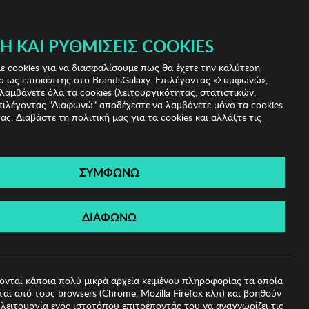
Ή ΚΑΙ ΡΥΘΜΊΣΕΙΣ COOKIES
(0)
- ΕΓΓΡΑΦΗ
ΤΟ ΚΑΛΑΘΙ ΜΟΥ
 cookies για να διασφαλίσουμε πως θα έχετε την καλύτερη
α ως επισκέπτης στο BrandsGalaxy. Επιλέγοντας «Συμφωνώ»,
λαμβάνετε όλα τα cookies (λειτουργικότητας, στατιστικών,
πιλέγοντας "Διαφωνώ" αποδέχεστε να λαμβάνετε μόνο τα cookies
ας. Διαβάστε τη πολιτική μας για τα cookies και αλλάξτε τις
ΣΥΜΦΩΝΩ
 Ηλίου Guess
ΔΙΑΦΩΝΩ
ονται κάποια πολύ μικρά αρχεία κειμένου πληροφορίας τα οποία
αι από τους browsers (Chrome, Mozilla Firefox κλπ) και βοηθούν
λειτουργία ενός ιστοτόπου επιτρέποντάς του να αναγνωρίζει τις