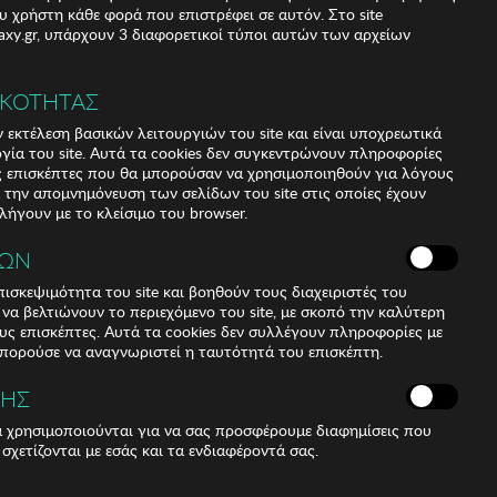
υ χρήστη κάθε φορά που επιστρέφει σε αυτόν. Στο site
xy.gr, υπάρχουν 3 διαφορετικοί τύποι αυτών των αρχείων
ΙΚΟΤΗΤΑΣ
 εκτέλεση βασικών λειτουργιών του site και είναι υποχρεωτικά
ργία του site. Αυτά τα cookies δεν συγκεντρώνουν πληροφορίες
υς επισκέπτες που θα μπορούσαν να χρησιμοποιηθούν για λόγους
α την απομνημόνευση των σελίδων του site στις οποίες έχουν
 λήγουν με το κλείσιμο του browser.
ΚΩΝ
ισκεψιμότητα του site και βοηθούν τους διαχειριστές του
r να βελτιώνουν το περιεχόμενο του site, με σκοπό την καλύτερη
ους επισκέπτες. Αυτά τα cookies δεν συλλέγουν πληροφορίες με
μπορούσε να αναγνωριστεί η ταυτότητά του επισκέπτη.
ου έχουν ορθογώνιο σχήμα. Το κύριο υλικό που
 τους είναι το ασετάτ. Οι βραχίονες αυτών των γυαλιών
ΣΗΣ
ετάτ και φέρουν το λογότυπο Guess. 100% UV
ά χρησιμοποιούνται για να σας προσφέρουμε διαφημίσεις που
ακοί. Περιλαμβάνει πιστοποιητικά γνησιότητας και
 σχετίζονται με εσάς και τα ενδιαφέροντά σας.