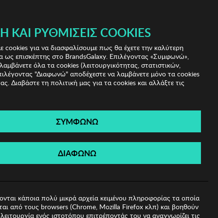
Ή ΚΑΙ ΡΥΘΜΊΣΕΙΣ COOKIES
(0)
- ΕΓΓΡΑΦΗ
ΤΟ ΚΑΛΑΘΙ ΜΟΥ
 cookies για να διασφαλίσουμε πως θα έχετε την καλύτερη
α ως επισκέπτης στο BrandsGalaxy. Επιλέγοντας «Συμφωνώ»,
λαμβάνετε όλα τα cookies (λειτουργικότητας, στατιστικών,
πιλέγοντας "Διαφωνώ" αποδέχεστε να λαμβάνετε μόνο τα cookies
ας. Διαβάστε τη πολιτική μας για τα cookies και αλλάξτε τις
ΣΥΜΦΩΝΩ
 Ηλίου Kodak
ΔΙΑΦΩΝΩ
ονται κάποια πολύ μικρά αρχεία κειμένου πληροφορίας τα οποία
αι από τους browsers (Chrome, Mozilla Firefox κλπ) και βοηθούν
λειτουργία ενός ιστοτόπου επιτρέποντάς του να αναγνωρίζει τις