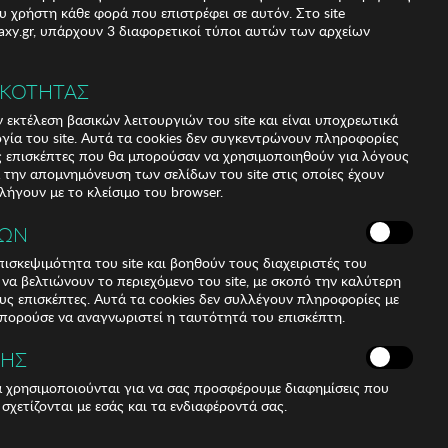
υ χρήστη κάθε φορά που επιστρέφει σε αυτόν. Στο site
xy.gr, υπάρχουν 3 διαφορετικοί τύποι αυτών των αρχείων
ΙΚΟΤΗΤΑΣ
 εκτέλεση βασικών λειτουργιών του site και είναι υποχρεωτικά
ργία του site. Αυτά τα cookies δεν συγκεντρώνουν πληροφορίες
υς επισκέπτες που θα μπορούσαν να χρησιμοποιηθούν για λόγους
α την απομνημόνευση των σελίδων του site στις οποίες έχουν
 λήγουν με το κλείσιμο του browser.
ΚΩΝ
ισκεψιμότητα του site και βοηθούν τους διαχειριστές του
r να βελτιώνουν το περιεχόμενο του site, με σκοπό την καλύτερη
ους επισκέπτες. Αυτά τα cookies δεν συλλέγουν πληροφορίες με
μπορούσε να αναγνωριστεί η ταυτότητά του επισκέπτη.
in fashion and accessories are vital for your overall image
FI40061 Womens Sunglasses. Shape and design: - Kodak
ΣΗΣ
ά χρησιμοποιούνται για να σας προσφέρουμε διαφημίσεις που
gular design. Frame Material: - Made from acetate
 σχετίζονται με εσάς και τα ενδιαφέροντά σας.
material