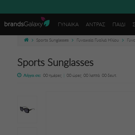
ΓΥΝΑΙΚΑ
ΑΝΤΡΑΣ
ΠΑΙΔΙ
Sports Sunglasses
Γυναικεία Γυαλιά Ηλίου
Γυνα
Sports Sunglasses
Λήγει σε:
00
ημέρες
|
00
ώρες
00
λεπτά
00
δευτ.