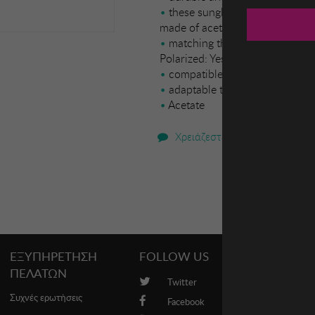
these sunglasses offer comfort
made of acetate
matching the frame material. B
Polarized: Yes. - Progression: Ye
compatible with progressive l
adaptable to your visual need
Acetate
Χρειάζεστε βοήθεια;
ΕΞΥΠΗΡΕΤΗΣΗ
FOLLOW US
PROMO
ΠΕΛΑΤΩΝ
Twitter
Brands
Συχνές ερωτήσεις
Facebook