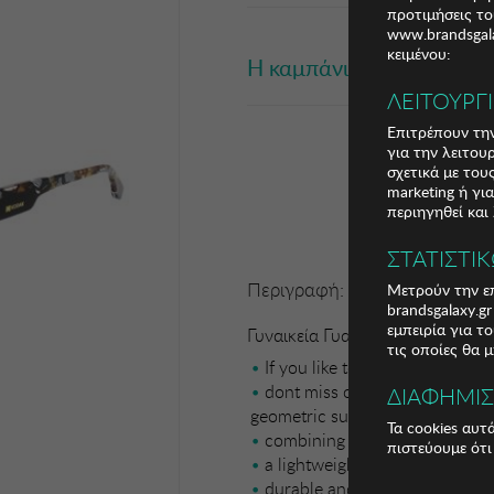
προτιμήσεις το
www.brandsgala
κειμένου:
Η καμπάνια έχει λήξει
ΛΕΙΤΟΥΡΓ
Επιτρέπουν την
για την λειτου
σχετικά με το
marketing ή γι
περιηγηθεί και
ΣΤΑΤΙΣΤΙ
Περιγραφή:
Μετρούν την επ
brandsgalaxy.g
εμπειρία για τ
Γυναικεία Γυαλιά Ηλίου Kodak
τις οποίες θα 
If you like to wear the latest 
dont miss out on the Kodak 
ΔΙΑΦΗΜΙ
geometric sunglasses
Τα cookies αυτ
combining an oversized rectan
πιστεύουμε ότι
a lightweight
durable and excellent quality 