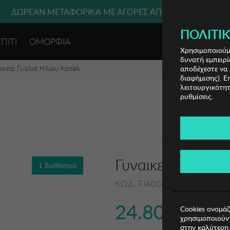
ΔΩΡΕΑΝ ΜΕΤΑΦΟΡΙΚΑ ΜΕ ΑΓΟΡΕΣ ΑΠΌ 49€ ΚΑΙ ΆΝΩ!
ΠΟΛΙΤΙΚ
ΣΠΙΤΙ
ΟΜΟΡΦΙΑ
ΕΙΣΟΔΟΣ 
Χρησιμοποιούμε
δυνατή εμπειρί
ικεία Γυαλιά Ηλίου Kodak
αποδέχεστε να 
διαφήμισης). Ε
λειτουργικότητ
ρυθμίσεις.
Γυναικεία Γυαλιά
1 διαθέσιμα
ΚΩΔ: FI40061-512
24.80€
Cookies ονομάζ
χρησιμοποιούντ
στην καλύτερη 