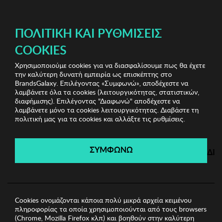
ΔΩΡΕΑΝ ΜΕΤΑΦΟΡΙΚΑ ΜΕ ΠΙΣΤΩΤΙΚΗ Ή ΧΡΕΩΣΤΙΚΗ ΚΑΡΤΑ, PAYPAL & IRIS!
ΠΟΛΙΤΙΚΉ ΚΑΙ ΡΥΘΜΊΣΕΙΣ
COOKIES
Χρησιμοποιούμε cookies για να διασφαλίσουμε πως θα έχετε
Sports Sunglasses
Ανδρικά Γυαλιά Ηλίου
Ανδρικά
την καλύτερη δυνατή εμπειρία ως επισκέπτης στο
Γυαλιά Ηλίου Kodak
BrandsGalaxy. Επιλέγοντας «Συμφωνώ», αποδέχεστε να
λαμβάνετε όλα τα cookies (λειτουργικότητας, στατιστικών,
διαφήμισης). Επιλέγοντας "Διαφωνώ" αποδέχεστε να
λαμβάνετε μόνο τα cookies λειτουργικότητας. Διαβάστε τη
Sports Sunglasses
πολιτική μας για τα cookies και αλλάξτε τις ρυθμίσεις.
Λήγει σε:
00
ημέρες
|
00
ώρες
00
λεπτά
00
δευτ.
ΣΥΜΦΩΝΩ
ΔΙ
Cookies ονομάζονται κάποια πολύ μικρά αρχεία κειμένου
πληροφορίας τα οποία χρησιμοποιούνται από τους browsers
(Chrome, Mozilla Firefox κλπ) και βοηθούν στην καλύτερη