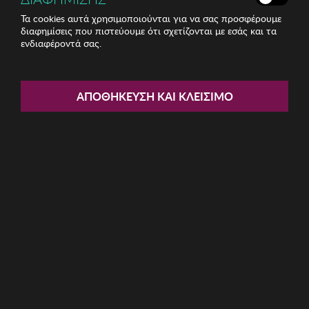
Τα cookies αυτά χρησιμοποιούνται για να σας προσφέρουμε
διαφημίσεις που πιστεύουμε ότι σχετίζονται με εσάς και τα
ενδιαφέροντά σας.
Share:
Ανδρικά Γυαλιά Ηλίου Kodak
ΑΠΟΘΉΚΕΥΣΗ ΚΑΙ ΚΛΕΊΣΙΜΟ
ΚΩΔ: FI40004-512
24.80€
Η καμπάνια έχει λήξει
Περιγραφή: