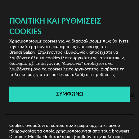
ΔΩΡΕΑΝ ΜΕΤΑΦΟΡΙΚΑ ΜΕ ΑΓΟΡΕΣ ΑΠΌ 49€ ΚΑΙ ΆΝΩ!
ΠΟΛΙΤΙΚΉ ΚΑΙ ΡΥΘΜΊΣΕΙΣ
COOKIES
Χρησιμοποιούμε cookies για να διασφαλίσουμε πως θα έχετε
Sports Sunglasses
Unisex Γυαλιά Ηλίου
Unisex
την καλύτερη δυνατή εμπειρία ως επισκέπτης στο
Γυαλιά Ηλίου Nike Vision
BrandsGalaxy. Επιλέγοντας «Συμφωνώ», αποδέχεστε να
λαμβάνετε όλα τα cookies (λειτουργικότητας, στατιστικών,
διαφήμισης). Επιλέγοντας "Διαφωνώ" αποδέχεστε να
λαμβάνετε μόνο τα cookies λειτουργικότητας. Διαβάστε τη
Sports Sunglasses
πολιτική μας για τα cookies και αλλάξτε τις ρυθμίσεις.
Λήγει σε:
00
ημέρες
|
00
ώρες
00
λεπτά
00
δευτ.
ΣΥΜΦΩΝΩ
ΔΙ
Cookies ονομάζονται κάποια πολύ μικρά αρχεία κειμένου
πληροφορίας τα οποία χρησιμοποιούνται από τους browsers
(Chrome, Mozilla Firefox κλπ) και βοηθούν στην καλύτερη