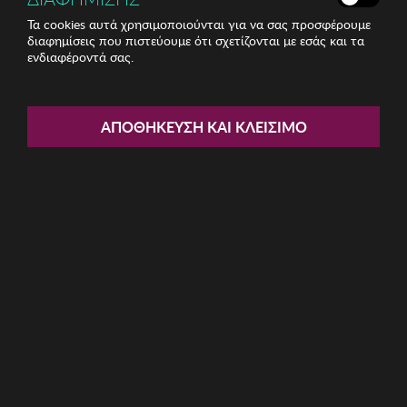
Τα cookies αυτά χρησιμοποιούνται για να σας προσφέρουμε
διαφημίσεις που πιστεύουμε ότι σχετίζονται με εσάς και τα
ενδιαφέροντά σας.
Share:
Unisex Γυαλιά Ηλίου Nike Vision
ΑΠΟΘΉΚΕΥΣΗ ΚΑΙ ΚΛΕΊΣΙΜΟ
ΚΩΔ: DC3294-021
74.40€
Η καμπάνια έχει λήξει
Περιγραφή: