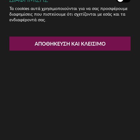
Τα cookies αυτά χρησιμοποιούνται για να σας προσφέρουμε
διαφημίσεις που πιστεύουμε ότι σχετίζονται με εσάς και τα
ενδιαφέροντά σας.
Share:
Ανδρικά Γυαλιά Ηλίου Kodak
ΑΠΟΘΉΚΕΥΣΗ ΚΑΙ ΚΛΕΊΣΙΜΟ
ΚΩΔ: CF90159-645
24.80€
Η καμπάνια έχει λήξει
Περιγραφή: