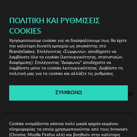
ΔΩΡΕΑΝ ΜΕΤΑΦΟΡΙΚΑ ΜΕ ΠΙΣΤΩΤΙΚΗ Ή ΧΡΕΩΣΤΙΚΗ ΚΑΡΤΑ, PAYPAL & IRIS!
ΠΟΛΙΤΙΚΉ ΚΑΙ ΡΥΘΜΊΣΕΙΣ
COOKIES
Χρησιμοποιούμε cookies για να διασφαλίσουμε πως θα έχετε
Sports Sunglasses
Ανδρικά Γυαλιά Ηλίου
Ανδρικά
την καλύτερη δυνατή εμπειρία ως επισκέπτης στο
Γυαλιά Ηλίου Kodak
BrandsGalaxy. Επιλέγοντας «Συμφωνώ», αποδέχεστε να
λαμβάνετε όλα τα cookies (λειτουργικότητας, στατιστικών,
διαφήμισης). Επιλέγοντας "Διαφωνώ" αποδέχεστε να
λαμβάνετε μόνο τα cookies λειτουργικότητας. Διαβάστε τη
Sports Sunglasses
πολιτική μας για τα cookies και αλλάξτε τις ρυθμίσεις.
Λήγει σε:
00
ημέρες
|
00
ώρες
00
λεπτά
00
δευτ.
ΣΥΜΦΩΝΩ
ΔΙ
Cookies ονομάζονται κάποια πολύ μικρά αρχεία κειμένου
πληροφορίας τα οποία χρησιμοποιούνται από τους browsers
(Chrome, Mozilla Firefox κλπ) και βοηθούν στην καλύτερη