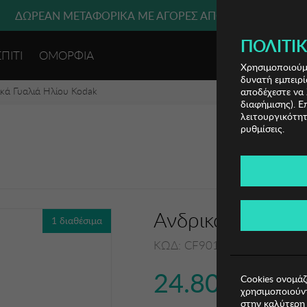
 ΜΕΤΑΦΟΡΙΚΑ ΜΕ ΠΙΣΤΩΤΙΚΗ Ή ΧΡΕΩΣΤΙΚΗ ΚΑΡΤΑ, PAYPAL
ΔΩΡΕΑΝ ΜΕΤΑΦΟΡΙΚΑ ΜΕ ΑΓΟΡΕΣ ΑΠΌ 49€ ΚΑΙ ΆΝΩ!
ΠΟΛΙΤΙΚ
ΣΠΙΤΙ
ΟΜΟΡΦΙΑ
ΕΙΣΟΔΟΣ 
Χρησιμοποιούμε
δυνατή εμπειρί
κά Γυαλιά Ηλίου Kodak
αποδέχεστε να 
διαφήμισης). Ε
λειτουργικότητ
ρυθμίσεις.
Ανδρικά Γυαλιά 
1 διαθέσιμα
ΚΩΔ: CF90159-612
24.80€
Cookies ονομάζ
χρησιμοποιούντ
στην καλύτερη 