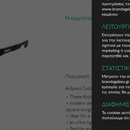
προτιμήσεις το
www.brandsgala
κειμένου:
Η καμπάνια έχει λήξει
ΛΕΙΤΟΥΡΓ
Επιτρέπουν την
για την λειτου
σχετικά με το
marketing ή γι
περιηγηθεί και
ΣΤΑΤΙΣΤΙ
Περιγραφή:
Μετρούν την επ
brandsgalaxy.g
εμπειρία για τ
Ανδρικά Γυαλιά Ηλίου Kodak
τις οποίες θα 
These Kodak mens sunglasses 
modern design with discreet d
ΔΙΑΦΗΜΙ
square sunglasses
Τα cookies αυτ
ideal for a versatile and time
πιστεύουμε ότι
an ultra-light
flexible and resistant material