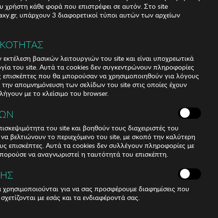
υ χρήστη κάθε φορά που επιστρέφει σε αυτόν. Στο site
xy.gr, υπάρχουν 3 διαφορετικοί τύποι αυτών των αρχείων
ΙΚΟΤΗΤΑΣ
 εκτέλεση βασικών λειτουργιών του site και είναι υποχρεωτικά
ργία του site. Αυτά τα cookies δεν συγκεντρώνουν πληροφορίες
υς επισκέπτες που θα μπορούσαν να χρησιμοποιηθούν για λόγους
α την απομνημόνευση των σελίδων του site στις οποίες έχουν
 λήγουν με το κλείσιμο του browser.
ΚΩΝ
ισκεψιμότητα του site και βοηθούν τους διαχειριστές του
r να βελτιώνουν το περιεχόμενο του site, με σκοπό την καλύτερη
ους επισκέπτες. Αυτά τα cookies δεν συλλέγουν πληροφορίες με
μπορούσε να αναγνωριστεί η ταυτότητά του επισκέπτη.
combine a classic
etails that add sophistication. Shape and design: - Kodak
ΣΗΣ
ά χρησιμοποιούνται για να σας προσφέρουμε διαφημίσεις που
less style. Frame Material: - Made of TR90 Nylon
 σχετίζονται με εσάς και τα ενδιαφέροντά σας.