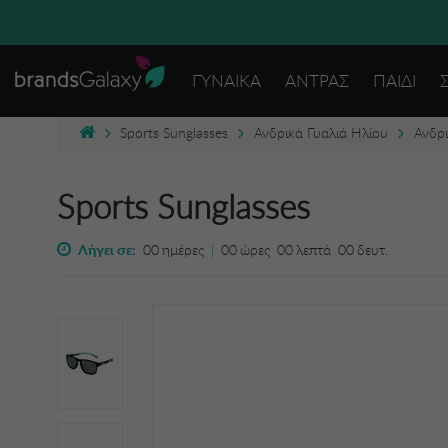
ΔΩΡΕΑΝ
ΓΥΝΑΙΚΑ
ΑΝΤΡΑΣ
ΠΑΙΔΙ
Sports Sunglasses
Ανδρικά Γυαλιά Ηλίου
Ανδρι
Sports Sunglasses
Λήγει σε:
00
ημέρες
|
00
ώρες
00
λεπτά
00
δευτ.