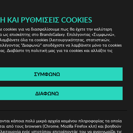
 & IRIS!
Ή ΚΑΙ ΡΥΘΜΊΣΕΙΣ COOKIES
(0)
- ΕΓΓΡΑΦΗ
ΤΟ ΚΑΛΑΘΙ ΜΟΥ
 cookies για να διασφαλίσουμε πως θα έχετε την καλύτερη
α ως επισκέπτης στο BrandsGalaxy. Επιλέγοντας «Συμφωνώ»,
λαμβάνετε όλα τα cookies (λειτουργικότητας, στατιστικών,
πιλέγοντας "Διαφωνώ" αποδέχεστε να λαμβάνετε μόνο τα cookies
ας. Διαβάστε τη πολιτική μας για τα cookies και αλλάξτε τις
ΣΥΜΦΩΝΩ
Ηλίου Kodak
ΔΙΑΦΩΝΩ
ονται κάποια πολύ μικρά αρχεία κειμένου πληροφορίας τα οποία
αι από τους browsers (Chrome, Mozilla Firefox κλπ) και βοηθούν
λειτουργία ενός ιστοτόπου επιτρέποντάς του να αναγνωρίζει τις