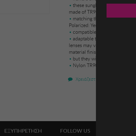
these sunglasses guarantee com
made of TR90
matching the frame material. B
Polarized: Yes. - Progression: Ye
compatible with progressive l
adaptable to your visual need
lenses may vary slightly from th
material finish
but they will always retain thei
Nylon TR90
Χρειάζεστε βοήθεια;
ΕΞΥΠΗΡΕΤΗΣΗ
FOLLOW US
PROMO