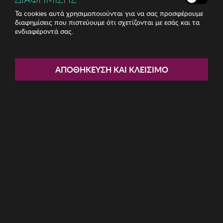
Τα cookies αυτά χρησιμοποιούνται για να σας προσφέρουμε
διαφημίσεις που πιστεύουμε ότι σχετίζονται με εσάς και τα
ενδιαφέροντά σας.
Share:
Ανδρικά Γυαλιά Ηλίου Kodak
ΑΠΟΘΉΚΕΥΣΗ ΚΑΙ ΚΛΕΊΣΙΜΟ
ΚΩΔ: CF90158-641
24.80€
Η καμπάνια έχει λήξει
Περιγραφή: