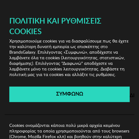
ΔΩΡΕΑΝ ΜΕΤΑΦΟΡΙΚΑ ΜΕ ΠΙΣΤΩΤΙΚΗ Ή ΧΡΕΩΣΤΙΚΗ ΚΑΡΤΑ, PAYPAL & IRIS!
ΠΟΛΙΤΙΚΉ ΚΑΙ ΡΥΘΜΊΣΕΙΣ
COOKIES
Χρησιμοποιούμε cookies για να διασφαλίσουμε πως θα έχετε
Sports Sunglasses
Ανδρικά Γυαλιά Ηλίου
Ανδρικά
την καλύτερη δυνατή εμπειρία ως επισκέπτης στο
Γυαλιά Ηλίου Kodak
BrandsGalaxy. Επιλέγοντας «Συμφωνώ», αποδέχεστε να
λαμβάνετε όλα τα cookies (λειτουργικότητας, στατιστικών,
διαφήμισης). Επιλέγοντας "Διαφωνώ" αποδέχεστε να
λαμβάνετε μόνο τα cookies λειτουργικότητας. Διαβάστε τη
Sports Sunglasses
πολιτική μας για τα cookies και αλλάξτε τις ρυθμίσεις.
Λήγει σε:
00
ημέρες
|
00
ώρες
00
λεπτά
00
δευτ.
ΣΥΜΦΩΝΩ
ΔΙ
Cookies ονομάζονται κάποια πολύ μικρά αρχεία κειμένου
πληροφορίας τα οποία χρησιμοποιούνται από τους browsers
(Chrome, Mozilla Firefox κλπ) και βοηθούν στην καλύτερη