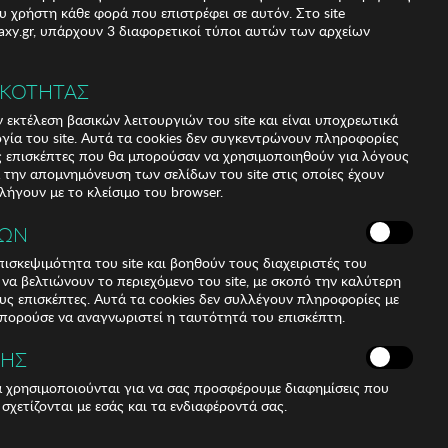
υ χρήστη κάθε φορά που επιστρέφει σε αυτόν. Στο site
xy.gr, υπάρχουν 3 διαφορετικοί τύποι αυτών των αρχείων
ΙΚΟΤΗΤΑΣ
 εκτέλεση βασικών λειτουργιών του site και είναι υποχρεωτικά
ργία του site. Αυτά τα cookies δεν συγκεντρώνουν πληροφορίες
υς επισκέπτες που θα μπορούσαν να χρησιμοποιηθούν για λόγους
α την απομνημόνευση των σελίδων του site στις οποίες έχουν
 λήγουν με το κλείσιμο του browser.
ΚΩΝ
ισκεψιμότητα του site και βοηθούν τους διαχειριστές του
r να βελτιώνουν το περιεχόμενο του site, με σκοπό την καλύτερη
ους επισκέπτες. Αυτά τα cookies δεν συλλέγουν πληροφορίες με
μπορούσε να αναγνωριστεί η ταυτότητά του επισκέπτη.
combine a modern and sophisticated design with high-
yle and protection. Shape and design: - These Kodak mens
ΣΗΣ
e style. Frame Material: - Made with a lightweight metal
ά χρησιμοποιούνται για να σας προσφέρουμε διαφημίσεις που
 σχετίζονται με εσάς και τα ενδιαφέροντά σας.
ility and a comfortable fit. Metal temples: - The slim
rom metal