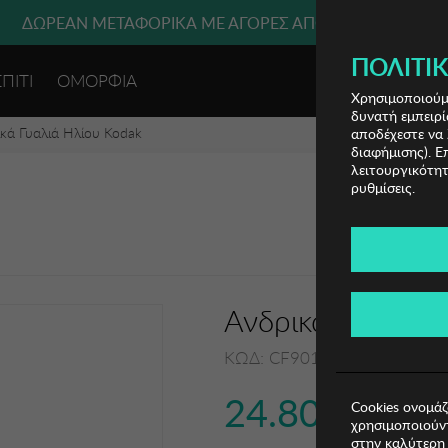
ΔΩΡΕΑΝ ΜΕΤΑΦΟΡΙΚΑ ΜΕ ΑΓΟΡΕΣ ΑΠΌ 49€ ΚΑΙ ΆΝΩ!
ΠΟΛΙΤΙΚ
ΣΠΙΤΙ
ΟΜΟΡΦΙΑ
ΕΙΣΟΔΟΣ 
Χρησιμοποιούμε
δυνατή εμπειρί
κά Γυαλιά Ηλίου Kodak
αποδέχεστε να 
διαφήμισης). Ε
λειτουργικότητ
ρυθμίσεις.
Ανδρικά Γυαλιά 
ΚΩΔ: CF90146-612
24.80€
Cookies ονομάζ
χρησιμοποιούντ
στην καλύτερη 