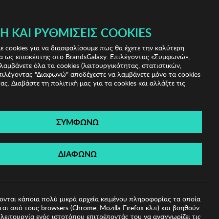
Ή ΚΑΙ ΡΥΘΜΊΣΕΙΣ COOKIES
(0)
- ΕΓΓΡΑΦΗ
ΤΟ ΚΑΛΑΘΙ ΜΟΥ
 cookies για να διασφαλίσουμε πως θα έχετε την καλύτερη
α ως επισκέπτης στο BrandsGalaxy. Επιλέγοντας «Συμφωνώ»,
λαμβάνετε όλα τα cookies (λειτουργικότητας, στατιστικών,
πιλέγοντας "Διαφωνώ" αποδέχεστε να λαμβάνετε μόνο τα cookies
ας. Διαβάστε τη πολιτική μας για τα cookies και αλλάξτε τις
ΣΥΜΦΩΝΩ
Ηλίου Kodak
ΔΙΑΦΩΝΩ
ονται κάποια πολύ μικρά αρχεία κειμένου πληροφορίας τα οποία
αι από τους browsers (Chrome, Mozilla Firefox κλπ) και βοηθούν
λειτουργία ενός ιστοτόπου επιτρέποντάς του να αναγνωρίζει τις