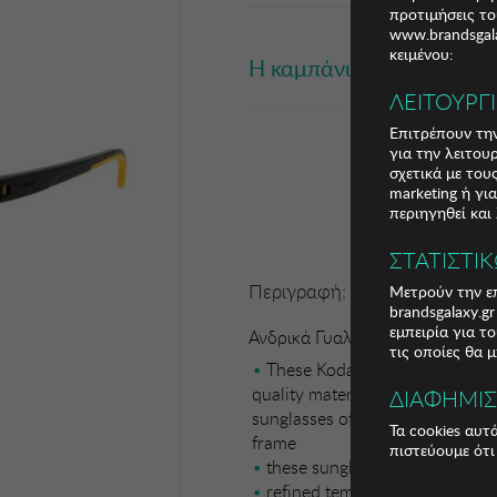
προτιμήσεις το
www.brandsgala
κειμένου:
Η καμπάνια έχει λήξει
ΛΕΙΤΟΥΡΓ
Επιτρέπουν την
για την λειτου
σχετικά με το
marketing ή γι
περιηγηθεί και
ΣΤΑΤΙΣΤΙ
Περιγραφή:
Μετρούν την επ
brandsgalaxy.g
εμπειρία για τ
Ανδρικά Γυαλιά Ηλίου Kodak
τις οποίες θα 
These Kodak mens sunglasses 
quality materials to provide st
ΔΙΑΦΗΜΙ
sunglasses offer a stylish squar
Τα cookies αυτ
frame
πιστεύουμε ότι
these sunglasses provide durab
refined temples are crafted f