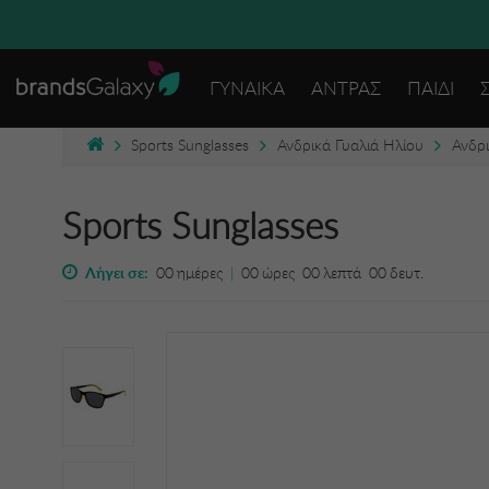
ΓΥΝΑΙΚΑ
ΑΝΤΡΑΣ
ΠΑΙΔΙ
Sports Sunglasses
Ανδρικά Γυαλιά Ηλίου
Ανδρι
Sports Sunglasses
Λήγει σε:
00
ημέρες
|
00
ώρες
00
λεπτά
00
δευτ.