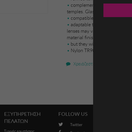
complementing the modern des
temples. Glasses: - Polarized: N
compatible with progressive l
adaptable to your visual need
lenses may vary slightly from th
material finish
but they will always retain thei
Nylon TR90
Χρειάζεστε βοήθεια;
ΕΞΥΠΗΡΕΤΗΣΗ
FOLLOW US
PROMO
ΠΕΛΑΤΩΝ
Twitter
Brands
Συχνές ερωτήσεις