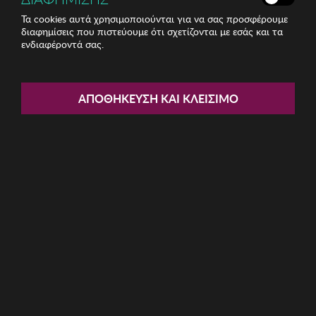
Τα cookies αυτά χρησιμοποιούνται για να σας προσφέρουμε
διαφημίσεις που πιστεύουμε ότι σχετίζονται με εσάς και τα
ενδιαφέροντά σας.
Share:
Ανδρικά Γυαλιά Ηλίου Kodak
ΑΠΟΘΉΚΕΥΣΗ ΚΑΙ ΚΛΕΊΣΙΜΟ
ΚΩΔ: CF90143-612
24.80€
Η καμπάνια έχει λήξει
Περιγραφή: