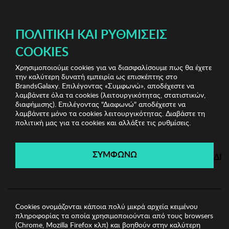
ΔΩΡΕΑΝ ΜΕΤΑΦΟΡΙΚΑ ΜΕ ΑΓΟΡΕΣ ΑΠΌ 49€ ΚΑΙ ΆΝΩ!
ΠΟΛΙΤΙΚΉ ΚΑΙ ΡΥΘΜΊΣΕΙΣ
COOKIES
Χρησιμοποιούμε cookies για να διασφαλίσουμε πως θα έχετε
Sports Sunglasses
Ανδρικά Γυαλιά Ηλίου
Ανδρικά
την καλύτερη δυνατή εμπειρία ως επισκέπτης στο
Γυαλιά Ηλίου Kodak
BrandsGalaxy. Επιλέγοντας «Συμφωνώ», αποδέχεστε να
λαμβάνετε όλα τα cookies (λειτουργικότητας, στατιστικών,
διαφήμισης). Επιλέγοντας "Διαφωνώ" αποδέχεστε να
λαμβάνετε μόνο τα cookies λειτουργικότητας. Διαβάστε τη
Sports Sunglasses
πολιτική μας για τα cookies και αλλάξτε τις ρυθμίσεις.
Λήγει σε:
00
ημέρες
|
00
ώρες
00
λεπτά
00
δευτ.
ΣΥΜΦΩΝΩ
ΔΙ
Cookies ονομάζονται κάποια πολύ μικρά αρχεία κειμένου
πληροφορίας τα οποία χρησιμοποιούνται από τους browsers
(Chrome, Mozilla Firefox κλπ) και βοηθούν στην καλύτερη