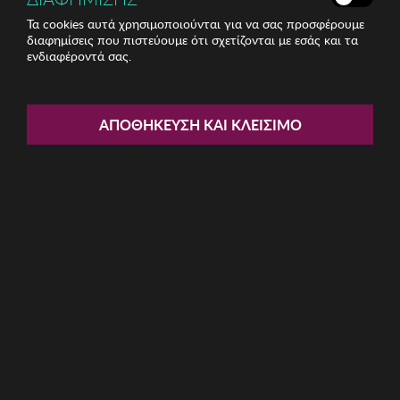
Τα cookies αυτά χρησιμοποιούνται για να σας προσφέρουμε
διαφημίσεις που πιστεύουμε ότι σχετίζονται με εσάς και τα
ενδιαφέροντά σας.
Share:
Ανδρικά Γυαλιά Ηλίου Kodak
ΑΠΟΘΉΚΕΥΣΗ ΚΑΙ ΚΛΕΊΣΙΜΟ
ΚΩΔ: CF90132-511
24.80€
Η καμπάνια έχει λήξει
Περιγραφή: