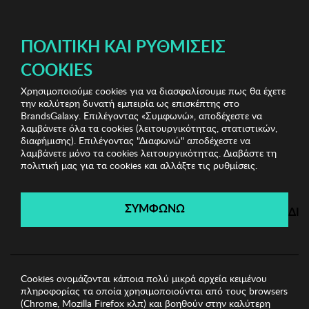
ΔΩΡΕΑΝ ΜΕΤΑΦΟΡΙΚΑ ΜΕ ΠΙΣΤΩΤΙΚΗ Ή ΧΡΕΩΣΤΙΚΗ ΚΑΡΤΑ, PAYPAL & IRIS!
ΠΟΛΙΤΙΚΉ ΚΑΙ ΡΥΘΜΊΣΕΙΣ
COOKIES
Χρησιμοποιούμε cookies για να διασφαλίσουμε πως θα έχετε
Sports Sunglasses
Ανδρικά Γυαλιά Ηλίου
Ανδρικά
την καλύτερη δυνατή εμπειρία ως επισκέπτης στο
Γυαλιά Ηλίου Kodak
BrandsGalaxy. Επιλέγοντας «Συμφωνώ», αποδέχεστε να
λαμβάνετε όλα τα cookies (λειτουργικότητας, στατιστικών,
διαφήμισης). Επιλέγοντας "Διαφωνώ" αποδέχεστε να
λαμβάνετε μόνο τα cookies λειτουργικότητας. Διαβάστε τη
Sports Sunglasses
πολιτική μας για τα cookies και αλλάξτε τις ρυθμίσεις.
Λήγει σε:
00
ημέρες
|
00
ώρες
00
λεπτά
00
δευτ.
ΣΥΜΦΩΝΩ
ΔΙ
Cookies ονομάζονται κάποια πολύ μικρά αρχεία κειμένου
πληροφορίας τα οποία χρησιμοποιούνται από τους browsers
(Chrome, Mozilla Firefox κλπ) και βοηθούν στην καλύτερη