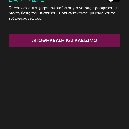
Τα cookies αυτά χρησιμοποιούνται για να σας προσφέρουμε
διαφημίσεις που πιστεύουμε ότι σχετίζονται με εσάς και τα
ενδιαφέροντά σας.
Share:
ΑΠΟΘΉΚΕΥΣΗ ΚΑΙ ΚΛΕΊΣΙΜΟ
Ανδρικά Γυαλιά Ηλίου Kodak
ΚΩΔ: CF90113-645
24.80€
Η καμπάνια έχει λήξει