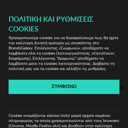
ΔΩΡΕΑΝ ΜΕΤΑΦΟΡΙΚΑ ΜΕ ΑΓΟΡΕΣ ΑΠΌ 49€ ΚΑΙ ΆΝΩ!
ΠΟΛΙΤΙΚΉ ΚΑΙ ΡΥΘΜΊΣΕΙΣ
COOKIES
Χρησιμοποιούμε cookies για να διασφαλίσουμε πως θα έχετε
Carolina Herrera & More Sunglasses
Ανδρικά Γυαλιά
την καλύτερη δυνατή εμπειρία ως επισκέπτης στο
Ηλίου
Ανδρικά Γυαλιά Ηλίου Kodak
BrandsGalaxy. Επιλέγοντας «Συμφωνώ», αποδέχεστε να
λαμβάνετε όλα τα cookies (λειτουργικότητας, στατιστικών,
διαφήμισης). Επιλέγοντας "Διαφωνώ" αποδέχεστε να
λαμβάνετε μόνο τα cookies λειτουργικότητας. Διαβάστε τη
Carolina Herrera & More
πολιτική μας για τα cookies και αλλάξτε τις ρυθμίσεις.
Sunglasses
ΣΥΜΦΩΝΩ
ΔΙ
Λήγει σε:
00
ημέρες
|
00
ώρες
00
λεπτά
00
δευτ.
Cookies ονομάζονται κάποια πολύ μικρά αρχεία κειμένου
πληροφορίας τα οποία χρησιμοποιούνται από τους browsers
(Chrome, Mozilla Firefox κλπ) και βοηθούν στην καλύτερη