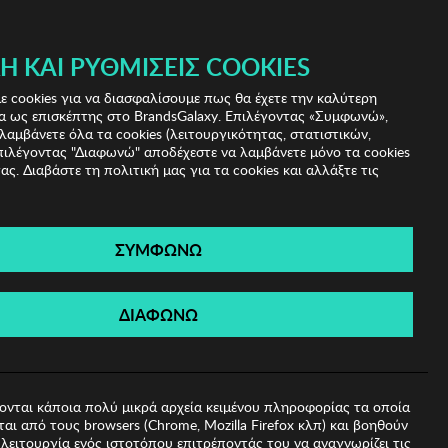
 & IRIS!
Ή ΚΑΙ ΡΥΘΜΊΣΕΙΣ COOKIES
(0)
- ΕΓΓΡΑΦΗ
ΤΟ ΚΑΛΑΘΙ ΜΟΥ
 cookies για να διασφαλίσουμε πως θα έχετε την καλύτερη
α ως επισκέπτης στο BrandsGalaxy. Επιλέγοντας «Συμφωνώ»,
λαμβάνετε όλα τα cookies (λειτουργικότητας, στατιστικών,
πιλέγοντας "Διαφωνώ" αποδέχεστε να λαμβάνετε μόνο τα cookies
ας. Διαβάστε τη πολιτική μας για τα cookies και αλλάξτε τις
ΣΥΜΦΩΝΩ
λίου Kodak
ΔΙΑΦΩΝΩ
ονται κάποια πολύ μικρά αρχεία κειμένου πληροφορίας τα οποία
αι από τους browsers (Chrome, Mozilla Firefox κλπ) και βοηθούν
λειτουργία ενός ιστοτόπου επιτρέποντάς του να αναγνωρίζει τις