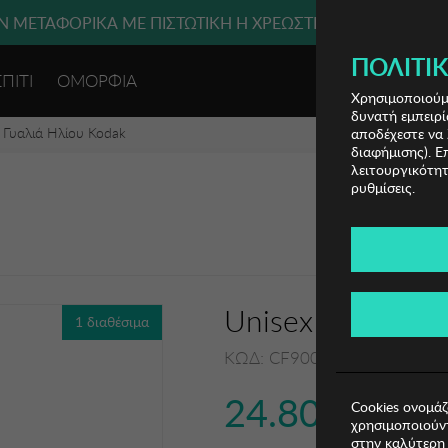
 ΜΕΤΑΦΟΡΙΚΑ ΜΕ ΠΙΣΤΩΤΙΚΗ Ή ΧΡΕΩΣΤΙΚΗ ΚΑΡΤΑ, PAYPAL
ΠΟΛΙΤΙΚ
ΣΠΙΤΙ
ΟΜΟΡΦΙΑ
ΕΙΣΟΔΟΣ 
Χρησιμοποιούμε
δυνατή εμπειρί
 Γυαλιά Ηλίου Kodak
αποδέχεστε να 
διαφήμισης). Ε
λειτουργικότητ
ρυθμίσεις.
Unisex Γυαλιά Η
1 διαθέσιμα
ΚΩΔ: CF90070-612
24.80€
Cookies ονομάζ
χρησιμοποιούντ
στην καλύτερη 