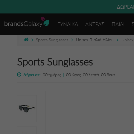
ΔΩΡΕΑΝ
ΓΥΝΑΙΚΑ
ΑΝΤΡΑΣ
ΠΑΙΔΙ
Sports Sunglasses
Unisex Γυαλιά Ηλίου
Unisex
Sports Sunglasses
Λήγει σε:
00
ημέρες
|
00
ώρες
00
λεπτά
00
δευτ.