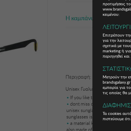
προτιμήσεις το
www.brandsgala
κειμένου:
Η καμπάνια έχει λήξει
ΛΕΙΤΟΥΡΓ
Επιτρέπουν την
για την λειτου
σχετικά με το
marketing ή γι
περιηγηθεί και
ΣΤΑΤΙΣΤΙ
Περιγραφή:
Μετρούν την επ
brandsgalaxy.g
εμπειρία για τ
Unisex Γυαλιά Ηλίου Kodak
τις οποίες θα 
If you like to wear the latest 
dont miss out on the Kodak C
ΔΙΑΦΗΜΙ
unisex sunglasses with a classi
Τα cookies αυτ
sunglasses is made of polycarb
πιστεύουμε ότι
a material known for its impac
also made of polycarbonate