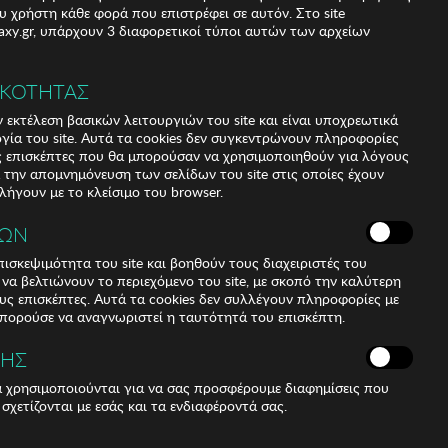
υ χρήστη κάθε φορά που επιστρέφει σε αυτόν. Στο site
xy.gr, υπάρχουν 3 διαφορετικοί τύποι αυτών των αρχείων
ΙΚΟΤΗΤΑΣ
 εκτέλεση βασικών λειτουργιών του site και είναι υποχρεωτικά
ργία του site. Αυτά τα cookies δεν συγκεντρώνουν πληροφορίες
υς επισκέπτες που θα μπορούσαν να χρησιμοποιηθούν για λόγους
α την απομνημόνευση των σελίδων του site στις οποίες έχουν
 λήγουν με το κλείσιμο του browser.
ΚΩΝ
ισκεψιμότητα του site και βοηθούν τους διαχειριστές του
r να βελτιώνουν το περιεχόμενο του site, με σκοπό την καλύτερη
ους επισκέπτες. Αυτά τα cookies δεν συλλέγουν πληροφορίες με
μπορούσε να αναγνωριστεί η ταυτότητά του επισκέπτη.
in fashion and accessories are vital for your overall image
F90070 Unisex Sunglasses. Shape and design: - Kodak
ΣΗΣ
c round shape. Frame Material: - The frame of these
ά χρησιμοποιούνται για να σας προσφέρουμε διαφημίσεις που
onate
 σχετίζονται με εσάς και τα ενδιαφέροντά σας.
t resistance and lightness. Sideburns: - The temples are