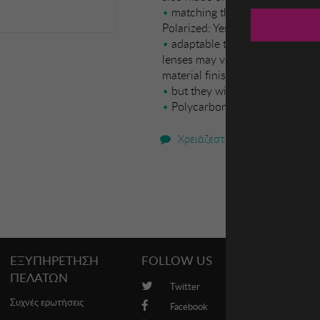
matching the frame material. B
Polarized: Yes. - Progression: N
adaptable to your visual need
lenses may vary slightly from th
material finish
but they will always retain thei
Polycarbonate
Χρειάζεστε βοήθεια;
ΕΞΥΠΗΡΕΤΗΣΗ
FOLLOW US
PROMO
ΠΕΛΑΤΩΝ
Twitter
Brands
Συχνές ερωτήσεις
Facebook