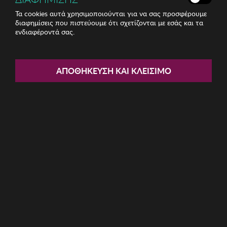
Τα cookies αυτά χρησιμοποιούνται για να σας προσφέρουμε
διαφημίσεις που πιστεύουμε ότι σχετίζονται με εσάς και τα
ενδιαφέροντά σας.
Share:
Unisex Γυαλιά Ηλίου Kodak
ΑΠΟΘΉΚΕΥΣΗ ΚΑΙ ΚΛΕΊΣΙΜΟ
ΚΩΔ: CF90024-694
24.80€
Η καμπάνια έχει λήξει
Περιγραφή: