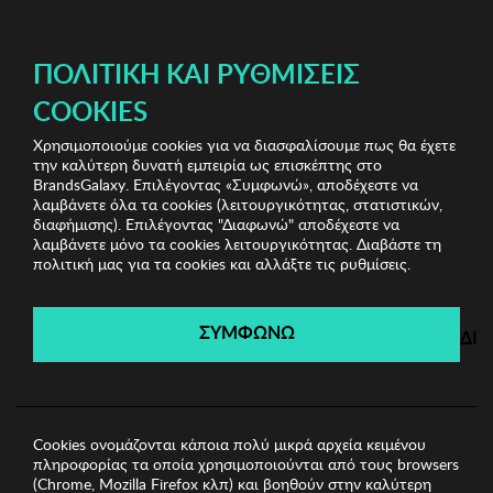
ΔΩΡΕΑΝ ΜΕΤΑΦΟΡΙΚΑ ΜΕ ΠΙΣΤΩΤΙΚΗ Ή ΧΡΕΩΣΤΙΚΗ ΚΑΡΤΑ, PAYPAL & IRIS!
ΠΟΛΙΤΙΚΉ ΚΑΙ ΡΥΘΜΊΣΕΙΣ
COOKIES
Χρησιμοποιούμε cookies για να διασφαλίσουμε πως θα έχετε
Sports Sunglasses
Unisex Γυαλιά Ηλίου
Unisex
την καλύτερη δυνατή εμπειρία ως επισκέπτης στο
Γυαλιά Ηλίου Kodak
BrandsGalaxy. Επιλέγοντας «Συμφωνώ», αποδέχεστε να
λαμβάνετε όλα τα cookies (λειτουργικότητας, στατιστικών,
διαφήμισης). Επιλέγοντας "Διαφωνώ" αποδέχεστε να
λαμβάνετε μόνο τα cookies λειτουργικότητας. Διαβάστε τη
Sports Sunglasses
πολιτική μας για τα cookies και αλλάξτε τις ρυθμίσεις.
Λήγει σε:
00
ημέρες
|
00
ώρες
00
λεπτά
00
δευτ.
ΣΥΜΦΩΝΩ
ΔΙ
Cookies ονομάζονται κάποια πολύ μικρά αρχεία κειμένου
πληροφορίας τα οποία χρησιμοποιούνται από τους browsers
(Chrome, Mozilla Firefox κλπ) και βοηθούν στην καλύτερη