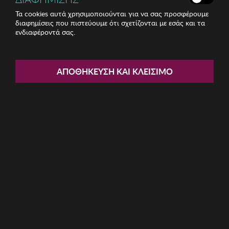
Τα cookies αυτά χρησιμοποιούνται για να σας προσφέρουμε
διαφημίσεις που πιστεύουμε ότι σχετίζονται με εσάς και τα
ενδιαφέροντά σας.
Share:
Unisex Γυαλιά Ηλίου Kodak
ΑΠΟΘΉΚΕΥΣΗ ΚΑΙ ΚΛΕΊΣΙΜΟ
ΚΩΔ: CF90016-666
24.80€
Η καμπάνια έχει λήξει
Περιγραφή: