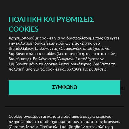
ΔΩΡΕΑΝ ΜΕΤΑΦΟΡΙΚΑ ΜΕ ΠΙΣΤΩΤΙΚΗ Ή ΧΡΕΩΣΤΙΚΗ ΚΑΡΤΑ, PAYPAL & IRIS!
ΠΟΛΙΤΙΚΉ ΚΑΙ ΡΥΘΜΊΣΕΙΣ
COOKIES
Χρησιμοποιούμε cookies για να διασφαλίσουμε πως θα έχετε
Sports Sunglasses
Unisex Γυαλιά Ηλίου
Unisex
την καλύτερη δυνατή εμπειρία ως επισκέπτης στο
Γυαλιά Ηλίου Kodak
BrandsGalaxy. Επιλέγοντας «Συμφωνώ», αποδέχεστε να
λαμβάνετε όλα τα cookies (λειτουργικότητας, στατιστικών,
διαφήμισης). Επιλέγοντας "Διαφωνώ" αποδέχεστε να
λαμβάνετε μόνο τα cookies λειτουργικότητας. Διαβάστε τη
Sports Sunglasses
πολιτική μας για τα cookies και αλλάξτε τις ρυθμίσεις.
Λήγει σε:
00
ημέρες
|
00
ώρες
00
λεπτά
00
δευτ.
ΣΥΜΦΩΝΩ
ΔΙ
Cookies ονομάζονται κάποια πολύ μικρά αρχεία κειμένου
πληροφορίας τα οποία χρησιμοποιούνται από τους browsers
(Chrome, Mozilla Firefox κλπ) και βοηθούν στην καλύτερη