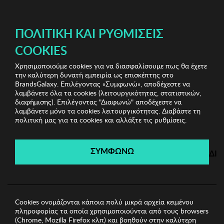
ΔΩΡΕΑΝ ΜΕΤΑΦΟΡΙΚΑ ΜΕ ΠΙΣΤΩΤΙΚΗ Ή ΧΡΕΩΣΤΙΚΗ ΚΑΡΤΑ, PAYPAL & IRIS!
ΠΟΛΙΤΙΚΉ ΚΑΙ ΡΥΘΜΊΣΕΙΣ
COOKIES
Χρησιμοποιούμε cookies για να διασφαλίσουμε πως θα έχετε
Sports Sunglasses
Unisex Γυαλιά Ηλίου
Unisex
την καλύτερη δυνατή εμπειρία ως επισκέπτης στο
Γυαλιά Ηλίου Kodak
BrandsGalaxy. Επιλέγοντας «Συμφωνώ», αποδέχεστε να
λαμβάνετε όλα τα cookies (λειτουργικότητας, στατιστικών,
διαφήμισης). Επιλέγοντας "Διαφωνώ" αποδέχεστε να
λαμβάνετε μόνο τα cookies λειτουργικότητας. Διαβάστε τη
Sports Sunglasses
πολιτική μας για τα cookies και αλλάξτε τις ρυθμίσεις.
Λήγει σε:
00
ημέρες
|
00
ώρες
00
λεπτά
00
δευτ.
ΣΥΜΦΩΝΩ
ΔΙ
Cookies ονομάζονται κάποια πολύ μικρά αρχεία κειμένου
πληροφορίας τα οποία χρησιμοποιούνται από τους browsers
(Chrome, Mozilla Firefox κλπ) και βοηθούν στην καλύτερη