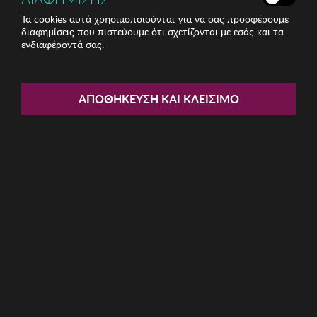
Τα cookies αυτά χρησιμοποιούνται για να σας προσφέρουμε
διαφημίσεις που πιστεύουμε ότι σχετίζονται με εσάς και τα
ενδιαφέροντά σας.
Share:
Unisex Γυαλιά Ηλίου Kodak
ΑΠΟΘΉΚΕΥΣΗ ΚΑΙ ΚΛΕΊΣΙΜΟ
ΚΩΔ: CF90011-688
24.80€
Η καμπάνια έχει λήξει
Περιγραφή: