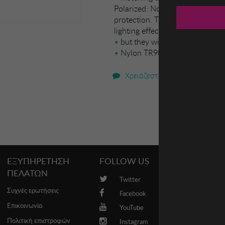
Polarized: No. - Progression al
protection. The color of the sun
lighting effects or adjustments i
but they will always retain thei
Nylon TR90
Χρειάζεστε βοήθεια;
ΕΞΥΠΗΡΕΤΗΣΗ
FOLLOW US
PROMO
ΠΕΛΑΤΩΝ
Twitter
Brands
Συχνές ερωτήσεις
Facebook
Επικοινωνία
YouTube
Πολιτική επιστροφών
Instagram