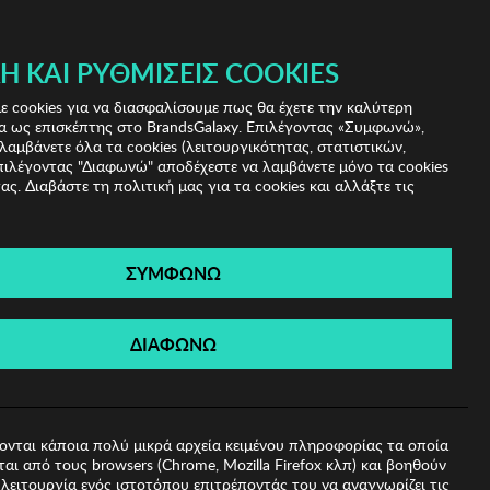
 & IRIS!
Ή ΚΑΙ ΡΥΘΜΊΣΕΙΣ COOKIES
(0)
- ΕΓΓΡΑΦΗ
ΤΟ ΚΑΛΑΘΙ ΜΟΥ
 cookies για να διασφαλίσουμε πως θα έχετε την καλύτερη
α ως επισκέπτης στο BrandsGalaxy. Επιλέγοντας «Συμφωνώ»,
λαμβάνετε όλα τα cookies (λειτουργικότητας, στατιστικών,
πιλέγοντας "Διαφωνώ" αποδέχεστε να λαμβάνετε μόνο τα cookies
ας. Διαβάστε τη πολιτική μας για τα cookies και αλλάξτε τις
ΣΥΜΦΩΝΩ
λίου Kodak
ΔΙΑΦΩΝΩ
ονται κάποια πολύ μικρά αρχεία κειμένου πληροφορίας τα οποία
αι από τους browsers (Chrome, Mozilla Firefox κλπ) και βοηθούν
λειτουργία ενός ιστοτόπου επιτρέποντάς του να αναγνωρίζει τις