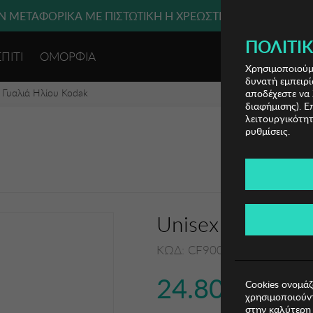
 ΜΕΤΑΦΟΡΙΚΑ ΜΕ ΠΙΣΤΩΤΙΚΗ Ή ΧΡΕΩΣΤΙΚΗ ΚΑΡΤΑ, PAYPAL
ΠΟΛΙΤΙΚ
ΣΠΙΤΙ
ΟΜΟΡΦΙΑ
ΕΙΣΟΔΟΣ 
Χρησιμοποιούμε
δυνατή εμπειρί
 Γυαλιά Ηλίου Kodak
αποδέχεστε να 
διαφήμισης). Ε
λειτουργικότητ
ρυθμίσεις.
Unisex Γυαλιά Η
ΚΩΔ: CF90010-645
24.80€
Cookies ονομάζ
χρησιμοποιούντ
στην καλύτερη 