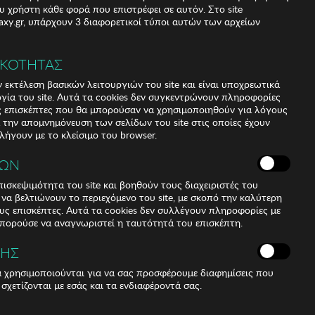
υ χρήστη κάθε φορά που επιστρέφει σε αυτόν. Στο site
xy.gr, υπάρχουν 3 διαφορετικοί τύποι αυτών των αρχείων
ΙΚΟΤΗΤΑΣ
 εκτέλεση βασικών λειτουργιών του site και είναι υποχρεωτικά
ργία του site. Αυτά τα cookies δεν συγκεντρώνουν πληροφορίες
υς επισκέπτες που θα μπορούσαν να χρησιμοποιηθούν για λόγους
α την απομνημόνευση των σελίδων του site στις οποίες έχουν
 λήγουν με το κλείσιμο του browser.
ΚΩΝ
ισκεψιμότητα του site και βοηθούν τους διαχειριστές του
r να βελτιώνουν το περιεχόμενο του site, με σκοπό την καλύτερη
ους επισκέπτες. Αυτά τα cookies δεν συλλέγουν πληροφορίες με
μπορούσε να αναγνωριστεί η ταυτότητά του επισκέπτη.
in fashion and accessories are vital for your overall image
F90010 Unisex Sunglasses. Shape and design: - Kodak
ΣΗΣ
 shape and double bridge design. Frame Material: - The
ά χρησιμοποιούνται για να σας προσφέρουμε διαφημίσεις που
de entirely of Nylon TR90. Sideburns: - The temples are
 σχετίζονται με εσάς και τα ενδιαφέροντά σας.
rand details: - Kodak branding on temples. Glasses: -