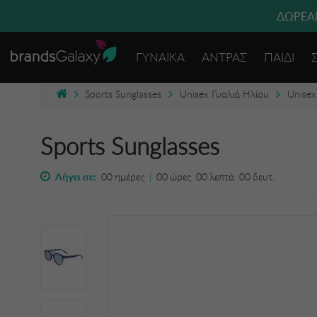
ΔΩΡΕΑΝ
ΓΥΝΑΙΚΑ
ΑΝΤΡΑΣ
ΠΑΙΔΙ
Sports Sunglasses
Unisex Γυαλιά Ηλίου
Unisex
Sports Sunglasses
Λήγει σε:
00
ημέρες
|
00
ώρες
00
λεπτά
00
δευτ.