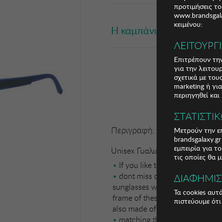
προτιμήσεις το
www.brandsgala
κειμένου:
Η καμπάνια έχει λήξει
ΛΕΙΤΟΥΡΓ
Επιτρέπουν την
για την λειτου
σχετικά με το
marketing ή γι
περιηγηθεί και
ΣΤΑΤΙΣΤΙ
Περιγραφή:
Μετρούν την επ
brandsgalaxy.g
εμπειρία για τ
Unisex Γυαλιά Ηλίου Kodak
τις οποίες θα 
If you like to wear the latest 
dont miss out on the Kodak C
ΔΙΑΦΗΜΙ
sunglasses with a classic round
Τα cookies αυτ
frame of these sunglasses is ma
πιστεύουμε ότι
also made of nylon
matching the frame material. B