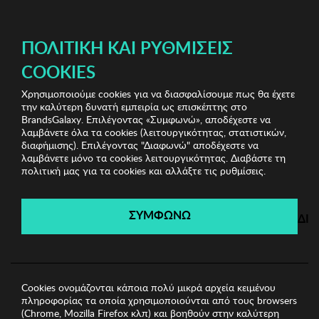
ΔΩΡΕΑΝ ΜΕΤΑΦΟΡΙΚΑ ΜΕ ΠΙΣΤΩΤΙΚΗ Ή ΧΡΕΩΣΤΙΚΗ ΚΑΡΤΑ, PAYPAL & IRIS!
ΠΟΛΙΤΙΚΉ ΚΑΙ ΡΥΘΜΊΣΕΙΣ
COOKIES
Χρησιμοποιούμε cookies για να διασφαλίσουμε πως θα έχετε
Sports Sunglasses
Unisex Γυαλιά Ηλίου
Unisex
την καλύτερη δυνατή εμπειρία ως επισκέπτης στο
Γυαλιά Ηλίου Kodak
BrandsGalaxy. Επιλέγοντας «Συμφωνώ», αποδέχεστε να
λαμβάνετε όλα τα cookies (λειτουργικότητας, στατιστικών,
διαφήμισης). Επιλέγοντας "Διαφωνώ" αποδέχεστε να
λαμβάνετε μόνο τα cookies λειτουργικότητας. Διαβάστε τη
Sports Sunglasses
πολιτική μας για τα cookies και αλλάξτε τις ρυθμίσεις.
Λήγει σε:
00
ημέρες
|
00
ώρες
00
λεπτά
00
δευτ.
ΣΥΜΦΩΝΩ
ΔΙ
Cookies ονομάζονται κάποια πολύ μικρά αρχεία κειμένου
πληροφορίας τα οποία χρησιμοποιούνται από τους browsers
(Chrome, Mozilla Firefox κλπ) και βοηθούν στην καλύτερη