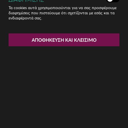
Τα cookies αυτά χρησιμοποιούνται για να σας προσφέρουμε
διαφημίσεις που πιστεύουμε ότι σχετίζονται με εσάς και τα
ενδιαφέροντά σας.
Share:
Unisex Γυαλιά Ηλίου Kodak
ΑΠΟΘΉΚΕΥΣΗ ΚΑΙ ΚΛΕΊΣΙΜΟ
ΚΩΔ: CF90008-645
24.80€
Η καμπάνια έχει λήξει
Περιγραφή: